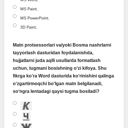
MS Paint;
MS PowerPoint;
3D Paint;
Matn protsessorlari va/yoki Bosma nashrlarni
tayyorlash dasturidan foydalanishda,
hujjatlarni juda aqlli usullarda formatlash
uchun, tugmani bosishning oʻzi kifoya. Shu
fikrga ko’ra Word dasturida ko‘rinishini qalinga
o‘zgartirmoqchi boʻlgan matn belgilanadi,
soʻngra lentadagi qaysi tugma bosiladi?