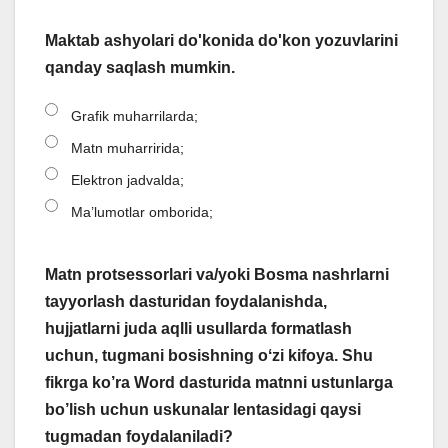
Maktab ashyolari do'konida do'kon yozuvlarini
qanday saqlash mumkin.
Grafik muharrilarda;
Matn muharririda;
Elektron jadvalda;
Ma’lumotlar omborida;
Matn protsessorlari va/yoki Bosma nashrlarni
tayyorlash dasturidan foydalanishda,
hujjatlarni juda aqlli usullarda formatlash
uchun, tugmani bosishning oʻzi kifoya. Shu
fikrga ko’ra Word dasturida matnni ustunlarga
bo’lish uchun uskunalar lentasidagi qaysi
tugmadan foydalaniladi?