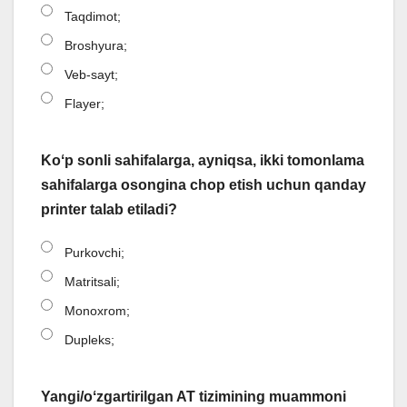
Taqdimot;
Broshyura;
Veb-sayt;
Flayer;
Koʻp sonli sahifalarga, ayniqsa, ikki tomonlama
sahifalarga osongina chop etish uchun qanday
printer talab etiladi?
Purkovchi;
Matritsali;
Monoxrom;
Dupleks;
Yangi/oʻzgartirilgan AT tizimining muammoni