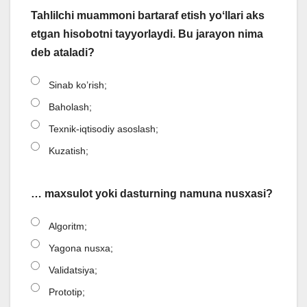
Tahlilchi muammoni bartaraf etish yoʻllari aks
etgan hisobotni tayyorlaydi. Bu jarayon nima
deb ataladi?
Sinab ko’rish;
Baholash;
Texnik-iqtisodiy asoslash;
Kuzatish;
… maxsulot yoki dasturning namuna nusxasi?
Algoritm;
Yagona nusxa;
Validatsiya;
Prototip;