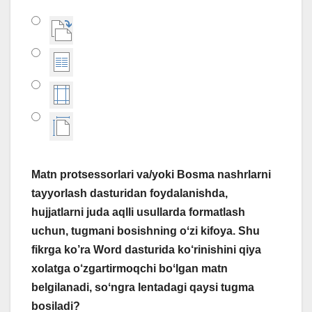
Matn protsessorlari va/yoki Bosma nashrlarni
tayyorlash dasturidan foydalanishda,
hujjatlarni juda aqlli usullarda formatlash
uchun, tugmani bosishning oʻzi kifoya. Shu
fikrga ko’ra Word dasturida ko‘rinishini qiya
xolatga o‘zgartirmoqchi boʻlgan matn
belgilanadi, soʻngra lentadagi qaysi tugma
bosiladi?