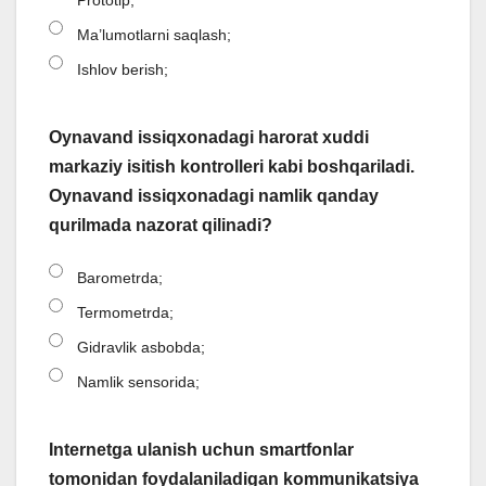
Prototip;
Ma’lumotlarni saqlash;
Ishlov berish;
Oynavand issiqxonadagi harorat xuddi
markaziy isitish kontrolleri kabi boshqariladi.
Oynavand issiqxonadagi namlik qanday
qurilmada nazorat qilinadi?
Barometrda;
Termometrda;
Gidravlik asbobda;
Namlik sensorida;
Internetga ulanish uchun smartfonlar
tomonidan foydalaniladigan kommunikatsiya