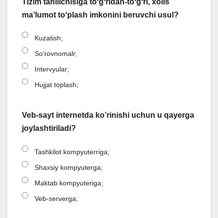
Tizim tahlilchisiga toʻgʻridan-toʻgʻri, xolis
maʼlumot toʻplash imkonini beruvchi usul?
Kuzatish;
So’rovnomalr;
Intervyular;
Hujjat toplash;
Veb-sayt internetda ko’rinishi uchun u qayerga
joylashtiriladi?
Tashkilot kompyuterriga;
Shaxsiy kompyuterga;
Maktab kompyuteriga;
Veb-serverga;