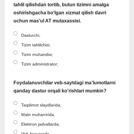
tahlil qilishdan tortib, butun tizimni amalga
oshirishgacha boʻlgan xizmat qilish davri
uchun masʼul AT mutaxassisi.
Dasturchi;
Tizim tahlilchisi;
Tizim muhandisi;
Tizim administrator;
Foydalanuvchilar veb-saytdagi ma’lumotlarni
qanday dastur orqali ko'rishlari mumkin?
Taqdimot slaydlarida;
Matn muharririda;
Elektron jadvallarda;
Veb-brauzerda;