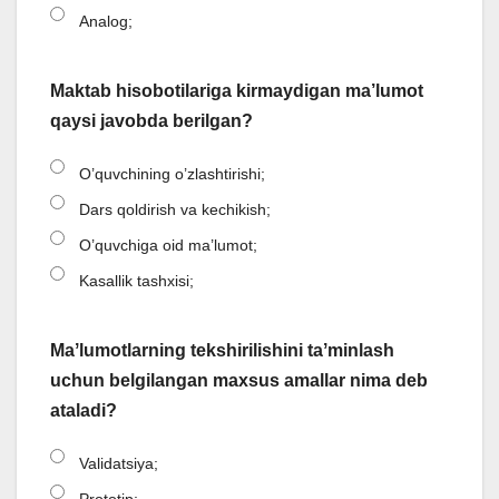
Analog;
Maktab hisobotilariga kirmaydigan ma’lumot
qaysi javobda berilgan?
O’quvchining o’zlashtirishi;
Dars qoldirish va kechikish;
O’quvchiga oid ma’lumot;
Kasallik tashxisi;
Maʼlumotlarning tekshirilishini taʼminlash
uchun belgilangan maxsus amallar nima deb
ataladi?
Validatsiya;