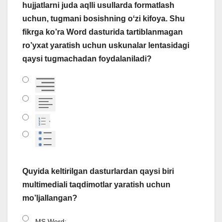
hujjatlarni juda aqlli usullarda formatlash
uchun, tugmani bosishning oʻzi kifoya. Shu
fikrga ko’ra Word dasturida tartiblanmagan
ro’yxat yaratish uchun uskunalar lentasidagi
qaysi tugmachadan foydalaniladi?
Quyida keltirilgan dasturlardan qaysi biri
multimediali taqdimotlar yaratish uchun
mo’ljallangan?
MS Word;