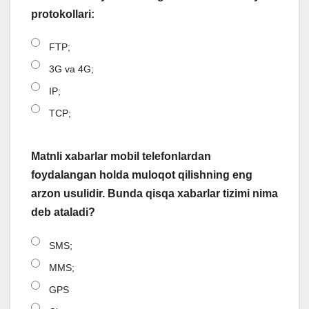
protokollari:
FTP;
3G va 4G;
IP;
TCP;
Matnli xabarlar mobil telefonlardan
foydalangan holda muloqot qilishning eng
arzon usulidir. Bunda qisqa xabarlar tizimi nima
deb ataladi?
SMS;
MMS;
GPS