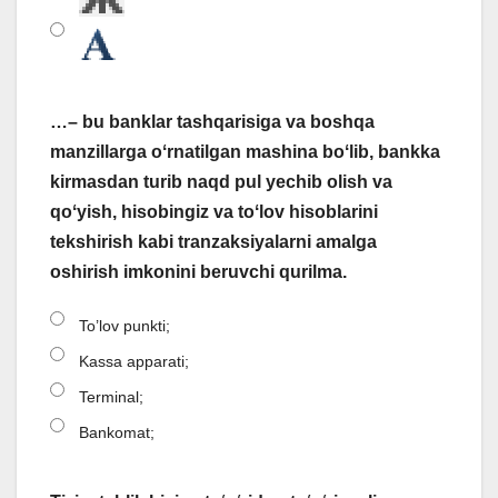
…– bu banklar tashqarisiga va boshqa
manzillarga oʻrnatilgan mashina boʻlib, bankka
kirmasdan turib naqd pul yechib olish va
qoʻyish, hisobingiz va toʻlov hisoblarini
tekshirish kabi tranzaksiyalarni amalga
oshirish imkonini beruvchi qurilma.
To’lov punkti;
Kassa apparati;
Terminal;
Bankomat;