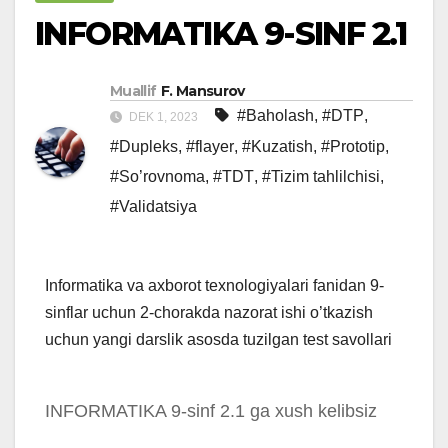
INFORMATIKA 9-SINF 2.1
Muallif
F. Mansurov
#Baholash
,
#DTP
,
DEK 1, 2023
#Dupleks
,
#flayer
,
#Kuzatish
,
#Prototip
,
#So’rovnoma
,
#TDT
,
#Tizim tahlilchisi
,
#Validatsiya
Informatika va axborot texnologiyalari fanidan 9-
sinflar uchun 2-chorakda nazorat ishi o’tkazish
uchun yangi darslik asosda tuzilgan test savollari
INFORMATIKA 9-sinf 2.1 ga xush kelibsiz