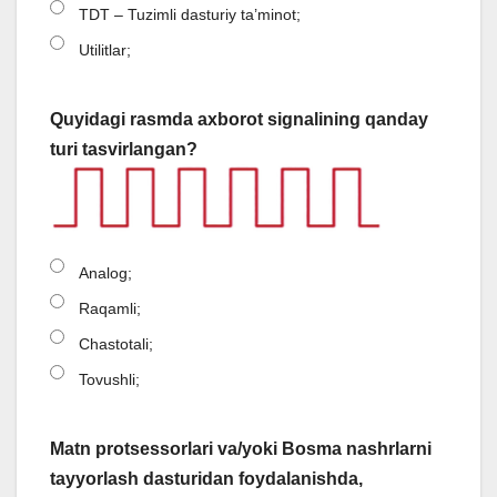
TDT – Tuzimli dasturiy ta’minot;
Utilitlar;
Quyidagi rasmda axborot signalining qanday
turi tasvirlangan?
Analog;
Raqamli;
Chastotali;
Tovushli;
Matn protsessorlari va/yoki Bosma nashrlarni
tayyorlash dasturidan foydalanishda,