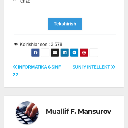
Chat;
Ko'rishlar soni:
3 578
Post
INFORMATIKA 6-SINF
SUN’IY INTELLEKT
2.2
menyusi
Muallif
F. Mansurov