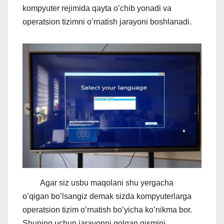
kompyuter rejimida qayta o’chib yonadi va
operatsion tizimni o’rnatish jarayoni boshlanadi.
Agar siz usbu maqolani shu yergacha
o’qigan bo’lsangiz demak sizda kompyuterlarga
operatsion tizim o’rnatish bo’yicha ko’nikma bor.
Shuning uchun jarayonni qolgan qismini