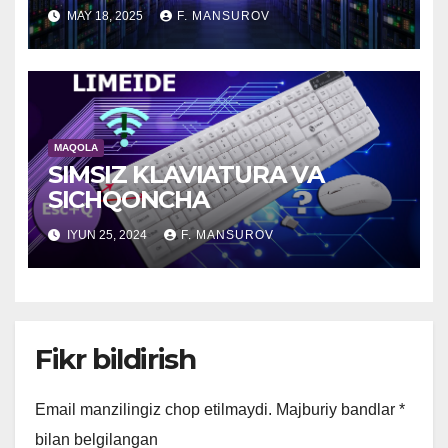
MAY 18, 2025
F. MANSUROV
MAQOLA
SIMSIZ KLAVIATURA VA
SICHQONCHA
IYUN 25, 2024
F. MANSUROV
Fikr bildirish
Email manzilingiz chop etilmaydi.
Majburiy bandlar
*
bilan belgilangan