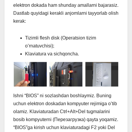
elektron dokada ham shunday amallarni bajarasiz.
Dastlab quyidagi kerakli anjomlarni tayyorlab olish
kerak:
Tizimli flesh disk (Operatsion tizim
o’rnatuvchisi);
Klaviatura va sichqoncha.
Ishni “BIOS” ni sozlashdan boshlaymiz. Buning
uchun elektron doskadan kompyuter rejimiga o’tib
olamiz. Klaviaturadan Ctrl+Alt+Del tugmalarini
bosib kompyuterni (Перезагрузка) qayta yoqamiz.
“BIOS”ga kirish uchun klaviaturadagi F2 yoki Del