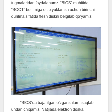
tugmalaridan foydalanamz. “BIOS” muhitida
“BOOT” bo’limiga o’tib yuklanish uchun birinchi
qurilma sifatida flesh diskni belgilab qo’yamiz.
“BIOS”da bajarilgan o’zgarishlarni saqlab
undan chiqamiz. Natijada elektron doska