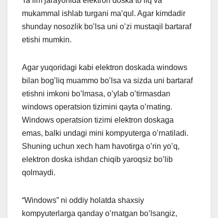
Ta’lim jarayonida elektron doska to’liq va
mukammal ishlab turgani ma’qul. Agar kimdadir
shunday nosozlik bo’lsa uni o’zi mustaqil bartaraf
etishi mumkin.
Agar yuqoridagi kabi elektron doskada windows
bilan bog’liq muammo bo’lsa va sizda uni bartaraf
etishni imkoni bo’lmasa, o’ylab o’tirmasdan
windows operatsion tizimini qayta o’rnating.
Windows operatsion tizimi elektron doskaga
emas, balki undagi mini kompyuterga o’rnatiladi.
Shuning uchun xech ham havotirga o’rin yo’q,
elektron doska ishdan chiqib yaroqsiz bo’lib
qolmaydi.
“Windows” ni oddiy holatda shaxsiy
kompyuterlarga qanday o’rnatgan bo’lsangiz,