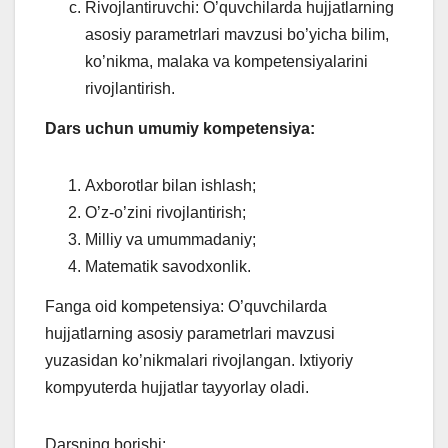
Rivojlantiruvchi: O’quvchilarda hujjatlarning
asosiy parametrlari mavzusi bo’yicha bilim,
ko’nikma, malaka va kompetensiyalarini
rivojlantirish.
Dars uchun umumiy kompetensiya:
Axborotlar bilan ishlash;
O’z-o’zini rivojlantirish;
Milliy va umummadaniy;
Matematik savodxonlik.
Fanga oid kompetensiya: O’quvchilarda
hujjatlarning asosiy parametrlari mavzusi
yuzasidan ko’nikmalari rivojlangan. Ixtiyoriy
kompyuterda hujjatlar tayyorlay oladi.
Darsning borishi: