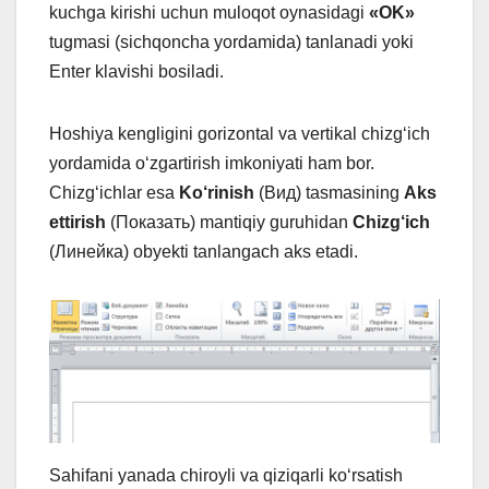
kuchga kirishi uchun muloqot oynasidagi
«OK»
tugmasi (sichqoncha yordamida) tanlanadi yoki
Enter klavishi bosiladi.
Hoshiya kengligini gorizontal va vertikal chizg‘ich
yordamida o‘zgartirish imkoniyati ham bor.
Chizg‘ichlar esa
Ko‘rinish
(Вид) tasmasining
Aks
ettirish
(Показать) mantiqiy guruhidan
Chizg‘ich
(Линейка) obyekti tanlangach aks etadi.
Sahifani yanada chiroyli va qiziqarli ko‘rsatish