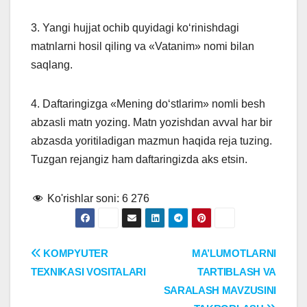
3. Yangi hujjat ochib quyidagi ko‘rinishdagi
matnlarni hosil qiling va «Vatanim» nomi bilan
saqlang.
4. Daftaringizga «Mening do‘stlarim» nomli besh
abzasli matn yozing. Matn yozishdan avval har bir
abzasda yoritiladigan mazmun haqida reja tuzing.
Tuzgan rejangiz ham daftaringizda aks etsin.
Ko'rishlar soni:
6 276
Post
KOMPYUTER
MA’LUMOTLARNI
TEXNIKASI VOSITALARI
TARTIBLASH VA
menyusi
SARALASH MAVZUSINI