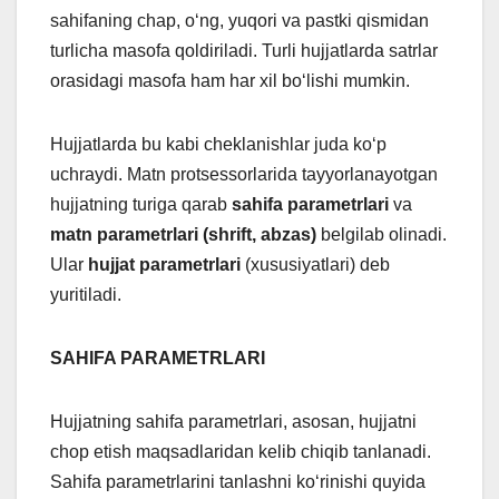
sahifaning chap, o‘ng, yuqori va pastki qismidan
turlicha masofa qoldiriladi. Turli hujjatlarda satrlar
orasidagi masofa ham har xil bo‘lishi mumkin.
Hujjatlarda bu kabi cheklanishlar juda ko‘p
uchraydi. Matn protsessorlarida tayyorlanayotgan
hujjatning turiga qarab
sahifa parametrlari
va
matn parametrlari
(shrift, abzas)
belgilab olinadi.
Ular
hujjat parametrlari
(xususiyatlari) deb
yuritiladi.
SAHIFA PARAMETRLARI
Hujjatning sahifa parametrlari, asosan, hujjatni
chop etish maqsadlaridan kelib chiqib tanlanadi.
Sahifa parametrlarini tanlashni ko‘rinishi quyida