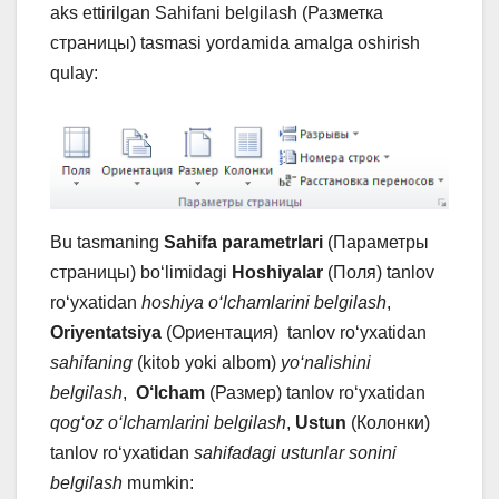
aks ettirilgan Sahifani belgilash (Разметка
страницы) tasmasi yordamida amalga oshirish
qulay:
Bu tasmaning
Sahifa parametrlari
(Параметры
страницы) bo‘limidagi
Hoshiyalar
(Поля) tanlov
ro‘yxatidan
hoshiya o‘lchamlarini belgilash
,
Oriyentatsiya
(Ориентация) tanlov ro‘yxatidan
sahifaning
(kitob yoki albom)
yo‘nalishini
belgilash
,
O‘lcham
(Размер) tanlov ro‘yxatidan
qog‘oz o‘lchamlarini belgilash
,
Ustun
(Колонки)
tanlov ro‘yxatidan
sahifadagi ustunlar sonini
belgilash
mumkin: