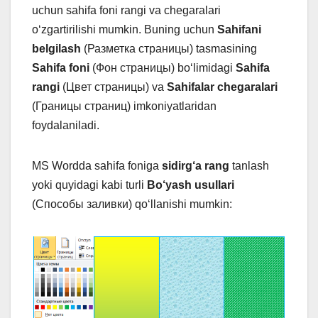
uchun sahifa foni rangi va chegaralari
o‘zgartirilishi mumkin. Buning uchun
Sahifani
belgilash
(Разметка страницы) tasmasining
Sahifa foni
(Фон страницы) bo‘limidagi
Sahifa
rangi
(Цвет страницы) va
Sahifalar chegaralari
(Границы страниц) imkoniyatlaridan
foydalaniladi.
MS Wordda sahifa foniga
sidirg‘a rang
tanlash
yoki quyidagi kabi turli
Bo‘yash usullari
(Способы заливки) qo‘llanishi mumkin: