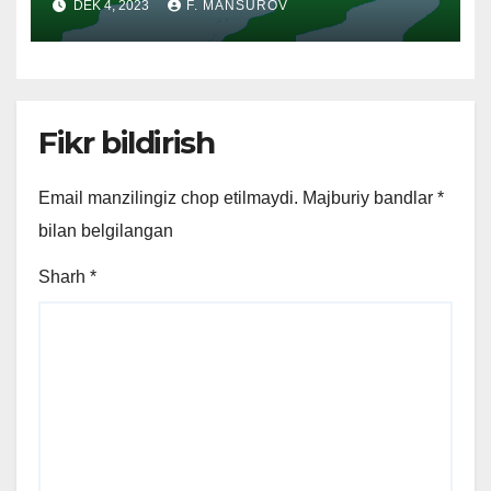
DEK 4, 2023
F. MANSUROV
Fikr bildirish
Email manzilingiz chop etilmaydi.
Majburiy bandlar
*
bilan belgilangan
Sharh
*