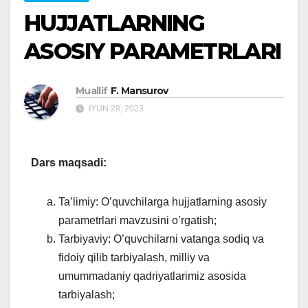
HUJJATLARNING
ASOSIY PARAMETRLARI
Muallif
F. Mansurov
IYUN 28, 2023
Dars maqsadi:
Ta’limiy: O’quvchilarga hujjatlarning asosiy
parametrlari mavzusini o’rgatish;
Tarbiyaviy: O’quvchilarni vatanga sodiq va
fidoiy qilib tarbiyalash, milliy va
umummadaniy qadriyatlarimiz asosida
tarbiyalash;