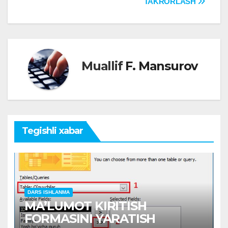
TAKRORLASH
Muallif
F. Mansurov
Tegishli xabar
DARS ISHLANMA
MAʼLUMOT KIRITISH
FORMASINI YARATISH