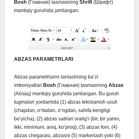
Bosh
(Главная) tasmasining
Shrift
(Шрифт)
mantiqiy guruhida jamlangan:
ABZAS PARAMETRLARI
Abzas parametrlarini tanlashning ba’zi
imkoniyatlari
Bosh
(Главная) tasmasining
Abzas
(Абзац) mantiqiy guruhida jamlangan. Bu guruh
tugmalari yordamida (1) abzas tekislanish usuli
(chapdan, o‘rtadan, o‘ngdan, sahifa kengligi
bo‘yicha), (2) abzas satrlari oralig‘i (bir, bir yarim,
ikki, minimum, aniq, ko‘proq), (3) abzas foni, (4)
abzas chegarasi, abzasni (5) markerlash yoki (6)