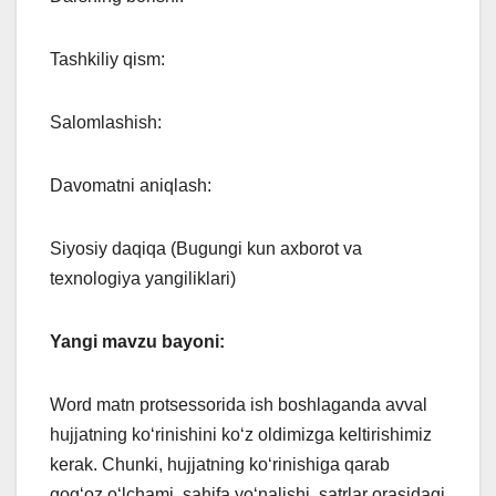
Tashkiliy qism:
Salomlashish:
Davomatni aniqlash:
Siyosiy daqiqa (Bugungi kun axborot va
texnologiya yangiliklari)
Yangi mavzu bayoni:
Word matn protsessorida ish boshlaganda avval
hujjatning ko‘rinishini ko‘z oldimizga keltirishimiz
kerak. Chunki, hujjatning ko‘rinishiga qarab
qog‘oz o‘lchami, sahifa yo‘nalishi, satrlar orasidagi