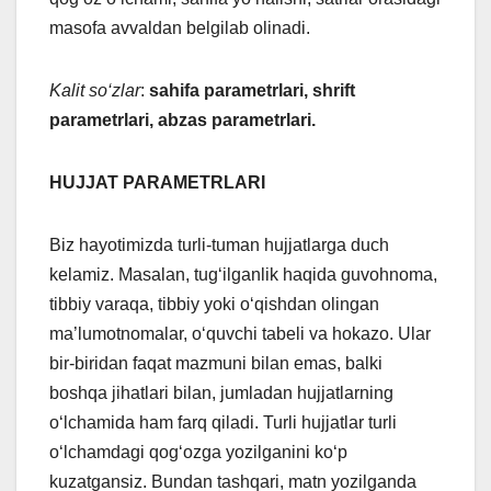
masofa avvaldan belgilab olinadi.
Kalit so‘zlar
:
sahifa parametrlari, shrift
parametrlari, abzas parametrlari.
HUJJAT PARAMETRLARI
Biz hayotimizda turli-tuman hujjatlarga duch
kelamiz. Masalan, tug‘ilganlik haqida guvohnoma,
tibbiy varaqa, tibbiy yoki o‘qishdan olingan
ma’lumotnomalar, o‘quvchi tabeli va hokazo. Ular
bir-biridan faqat mazmuni bilan emas, balki
boshqa jihatlari bilan, jumladan hujjatlarning
o‘lchamida ham farq qiladi. Turli hujjatlar turli
o‘lchamdagi qog‘ozga yozilganini ko‘p
kuzatgansiz. Bundan tashqari, matn yozilganda