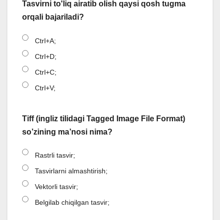
Tasvirni to'liq airatib olish qaysi qosh tugma
orqali bajariladi?
Ctrl+A;
Ctrl+D;
Ctrl+C;
Ctrl+V;
Tiff (ingliz tilidagi Tagged Image File Format)
so’zining ma’nosi nima?
Rastrli tasvir;
Tasvirlarni almashtirish;
Vektorli tasvir;
Belgilab chiqilgan tasvir;