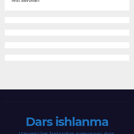
Test savollari
Dars ishlanma
Umumta'lim fanlaridan namunaviy dars