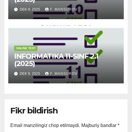
DEK 9, 2025
F. MANSUROV
ONLINE TEST
INFORMATIKA 11-SINF 2.1
(2025)
DEK 9, 2025
F. MANSUROV
Fikr bildirish
Email manzilingiz chop etilmaydi.
Majburiy bandlar
*