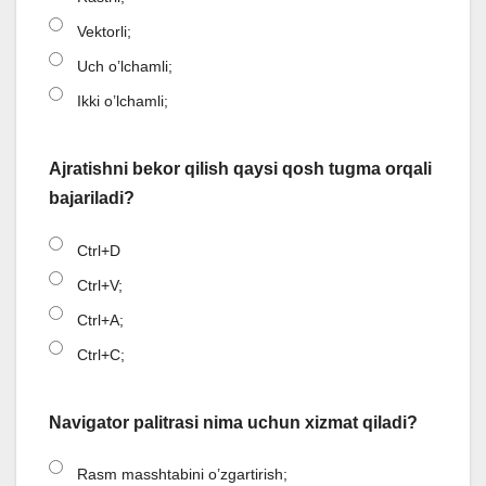
Vektorli;
Uch o’lchamli;
Ikki o’lchamli;
Ajratishni bekor qilish qaysi qosh tugma orqali
bajariladi?
Ctrl+D
Ctrl+V;
Ctrl+A;
Ctrl+C;
Navigator palitrasi nima uchun xizmat qiladi?
Rasm masshtabini o’zgartirish;