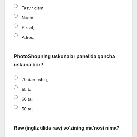
Tasvir qismi;
Nuqta;
Piksel;
Adres;
PhotoShopning uskunalar panelida qancha
uskuna bor?
70 dan oshiq;
65 ta;
60 ta;
50 ta;
Raw (ingliz tilida raw) so’zining ma’nosi nima?