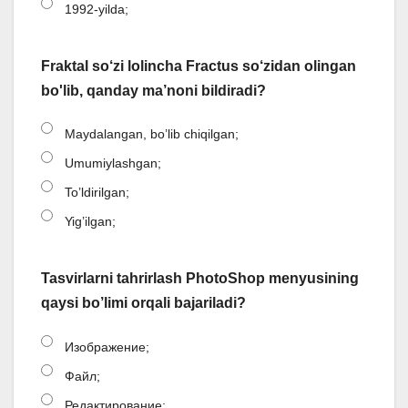
1992-yilda;
Fraktal so‘zi lolincha Fractus so‘zidan olingan
bo'lib, qanday ma’noni bildiradi?
Maydalangan, bo’lib chiqilgan;
Umumiylashgan;
To’ldirilgan;
Yig’ilgan;
Tasvirlarni tahrirlash PhotoShop menyusining
qaysi bo’limi orqali bajariladi?
Изображение;
Файл;
Редактирование;