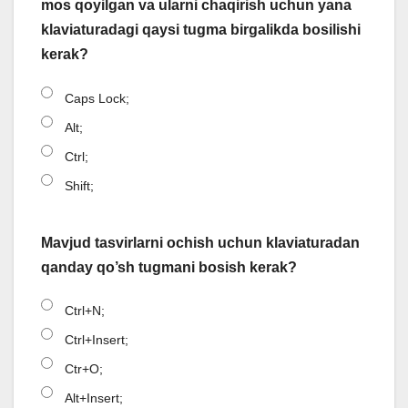
mos qoyilgan va ularni chaqirish uchun yana
klaviaturadagi qaysi tugma birgalikda bosilishi
kerak?
Caps Lock;
Alt;
Ctrl;
Shift;
Mavjud tasvirlarni ochish uchun klaviaturadan
qanday qo’sh tugmani bosish kerak?
Ctrl+N;
Ctrl+Insert;
Ctr+O;
Alt+Insert;