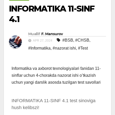
INFORMATIKA 11-SINF
4.1
Muallif
F. Mansurov
#BSB
,
#CHSB
,
APR 27, 2024
#Informatika
,
#nazorat ishi
,
#Test
Informatika va axborot texnologiyalari fanidan 11-
sinflar uchun 4-chorakda nazorat ishi o’tkazish
uchun yangi darslik asosda tuzilgan test savollari
INFORMATIKA 11-SINF 4.1 test sinoviga
hush kelibszi!