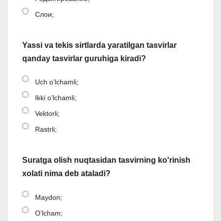
Слои;
Yassi va tekis sirtlarda yaratilgan tasvirlar
qanday tasvirlar guruhiga kiradi?
Uch o’lchamli;
Ikki o’lchamli;
Vektorli;
Rastrli;
Suratga olish nuqtasidan tasvirning ko'rinish
xolati nima deb ataladi?
Maydon;
O’lcham;