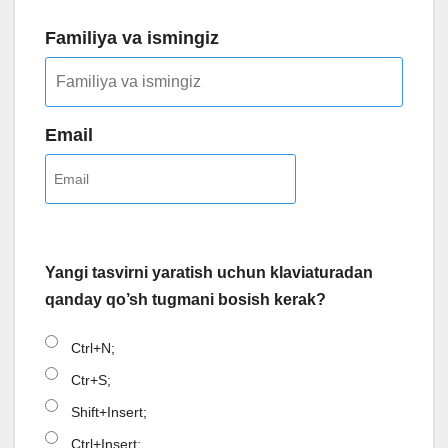
Familiya va ismingiz
Email
Yangi tasvirni yaratish uchun klaviaturadan
qanday qo’sh tugmani bosish kerak?
Ctrl+N;
Ctr+S;
Shift+Insert;
Ctrl+Insert;