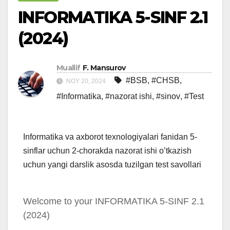
INFORMATIKA 5-SINF 2.1
(2024)
Muallif
F. Mansurov
#BSB
,
#CHSB
,
NOY 20, 2024
#Informatika
,
#nazorat ishi
,
#sinov
,
#Test
Informatika va axborot texnologiyalari fanidan 5-
sinflar uchun 2-chorakda nazorat ishi o’tkazish
uchun yangi darslik asosda tuzilgan test savollari
Welcome to your INFORMATIKA 5-SINF 2.1
(2024)