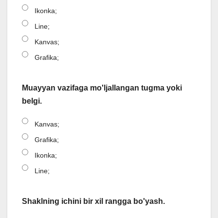
Ikonka;
Line;
Kanvas;
Grafika;
Muayyan vazifaga mo'ljallangan tugma yoki
belgi.
Kanvas;
Grafika;
Ikonka;
Line;
Shaklning ichini bir xil rangga bo'yash.