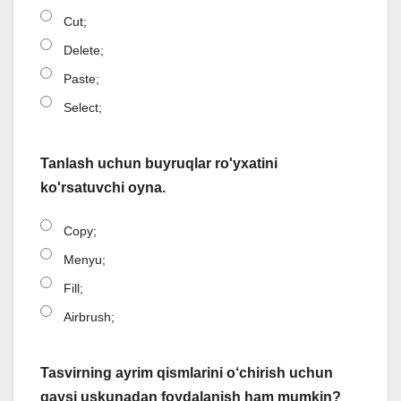
Cut;
Delete;
Paste;
Select;
Tanlash uchun buyruqlar ro'yxatini
ko'rsatuvchi oyna.
Copy;
Menyu;
Fill;
Airbrush;
Tasvirning ayrim qismlarini o‘chirish uchun
qaysi uskunadan foydalanish ham mumkin?