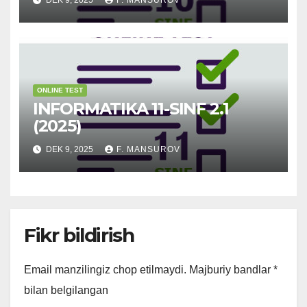
DEK 9, 2025
F. MANSUROV
ONLINE TEST
INFORMATIKA 11-SINF 2.1
(2025)
DEK 9, 2025
F. MANSUROV
Fikr bildirish
Email manzilingiz chop etilmaydi.
Majburiy bandlar
*
bilan belgilangan