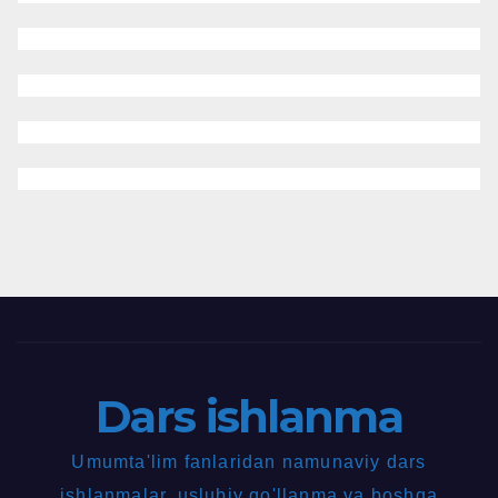
Dars ishlanma
Umumta'lim fanlaridan namunaviy dars
ishlanmalar, uslubiy qo'llanma va boshqa