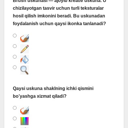
Brush uskunasi ― ajoyib kreativ uskuna. U
chizilayotgan tasvir uchun turli teksturalar
hosil qilish imkonini beradi. Bu uskunadan
foydalanish uchun qaysi ikonka tanlanadi?
Qaysi uskuna shaklning ichki qismini
bo’yashga xizmat qiladi?