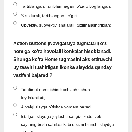
Tartiblangan, tartiblanmagan, o’zaro bog’langan;
Strukturali, tartiblangan, to’g’ri;
Obyektiv, subyektiv, shajarali, tuzilmalashtirilgan;
Action buttons (Navigatsiya tugmalari) o‘z
nomiga ko'ra havolali ikonkalar hisoblanadi.
Shunga ko’ra Home tugmasini aks ettiruvchi
uy tasviri tushirilgan ikonka slaydda qanday
vazifani bajaradi?
Taqdimot namoishini boshlash ushun
foydalaniladi;
Avvalgi slayga o’tishga yordam beradi;
Istalgan slaydga joylashtirsangiz, xuddi veb-
saytning bosh sahifasi kabi u sizni birinchi slaydga