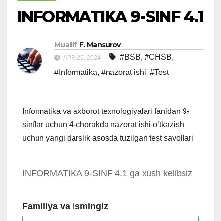
INFORMATIKA 9-SINF 4.1
Muallif
F. Mansurov
#BSB
,
#CHSB
,
APR 25, 2024
#Informatika
,
#nazorat ishi
,
#Test
Informatika va axborot texnologiyalari fanidan 9-
sinflar uchun 4-chorakda nazorat ishi o’tkazish
uchun yangi darslik asosda tuzilgan test savollari
INFORMATIKA 9-SINF 4.1 ga xush kelibsiz
Familiya va ismingiz