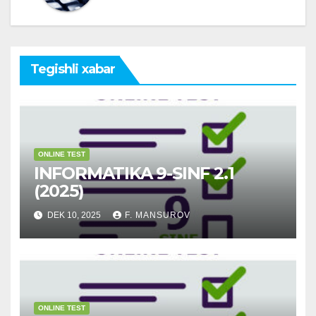
Tegishli xabar
ONLINE TEST
INFORMATIKA 9-SINF 2.1
(2025)
DEK 10, 2025
F. MANSUROV
ONLINE TEST