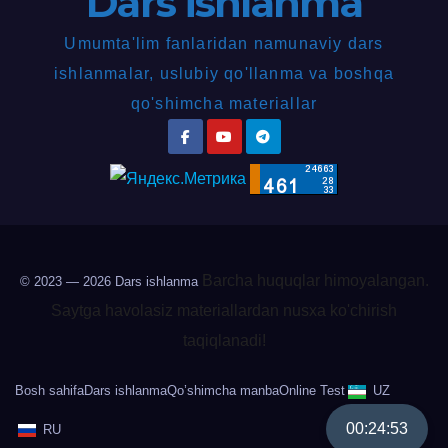
Dars ishlanma
Umumta'lim fanlaridan namunaviy dars
ishlanmalar, uslubiy qo'llanma va boshqa
qo'shimcha materiallar
Barcha huquqlar himoyalangan.
© 2023 — 2026
Dars ishlanma
Saytga havolasiz materiallardan nusxa ko'chirish
taqiqlanadi!
Bosh sahifa
Dars ishlanma
Qo’shimcha manba
Online Test
UZ
00:24:52
RU