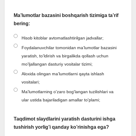
Ma’lumotlar bazasini boshqarish tizimiga ta’rif
bering:
Hisob kitoblar avtomatlashtirilgan jadvallar;
Foydalanuvchilar tomonidan ma’lumotlar bazasini
yaratish, to’ldirish va birgalikda qollash uchun
mo'ljallangan dasturiy vositalar tizimi;
Aloxida olingan ma’lumotlarni qayta ishlash
vositalari;
Ma'lumotlarning o'zaro bog'langan tuzilishlari va
ular ustida bajariladigan amallar to'plami;
Taqdimot slaydlarini yaratish dasturini ishga
tushirish yorlig’i qanday ko’rinishga ega?