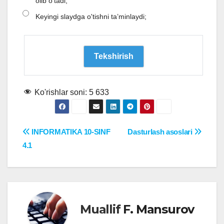
olib o'tadi;
Keyingi slaydga o'tishni ta’minlaydi;
Ko'rishlar soni:
5 633
Post
INFORMATIKA 10-SINF
Dasturlash asoslari
4.1
menyusi
Muallif
F. Mansurov