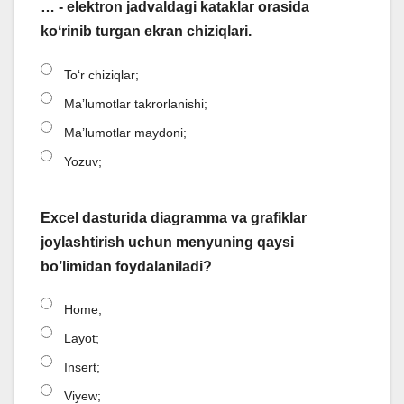
… - elektron jadvaldagi kataklar orasida
koʻrinib turgan ekran chiziqlari.
Toʻr chiziqlar;
Maʼlumotlar takrorlanishi;
Ma’lumotlar maydoni;
Yozuv;
Excel dasturida diagramma va grafiklar
joylashtirish uchun menyuning qaysi
bo’limidan foydalaniladi?
Home;
Layot;
Insert;
Viyew;