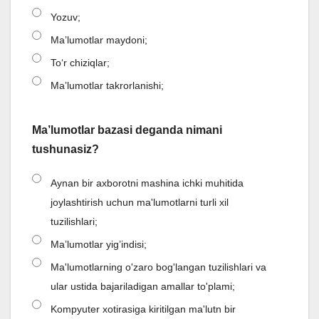
Yozuv;
Ma’lumotlar maydoni;
Toʻr chiziqlar;
Maʼlumotlar takrorlanishi;
Ma’lumotlar bazasi deganda nimani
tushunasiz?
Aynan bir axborotni mashina ichki muhitida
joylashtirish uchun ma'lumotlarni turli xil
tuzilishlari;
Ma’lumotlar yig’indisi;
Ma'lumotlarning o'zaro bog'langan tuzilishlari va
ular ustida bajariladigan amallar to'plami;
Kompyuter xotirasiga kiritilgan ma'lutn bir