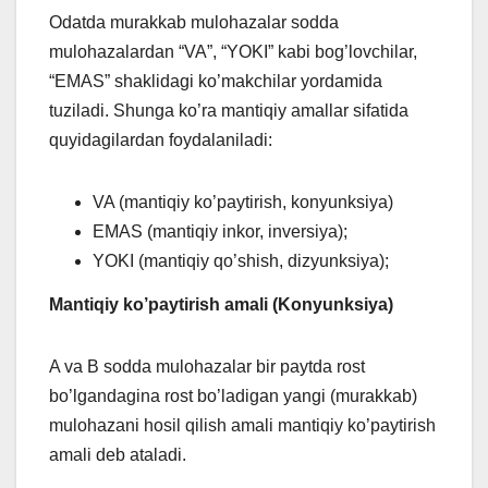
Odatda murakkab mulohazalar sodda
mulohazalardan “VA”, “YOKI” kabi bog’lovchilar,
“EMAS” shaklidagi ko’makchilar yordamida
tuziladi. Shunga ko’ra mantiqiy amallar sifatida
quyidagilardan foydalaniladi:
VA (mantiqiy ko’paytirish, konyunksiya)
EMAS (mantiqiy inkor, inversiya);
YOKI (mantiqiy qo’shish, dizyunksiya);
Mantiqiy ko’paytirish amali (Konyunksiya)
A va B sodda mulohazalar bir paytda rost
bo’lgandagina rost bo’ladigan yangi (murakkab)
mulohazani hosil qilish amali mantiqiy ko’paytirish
amali deb ataladi.