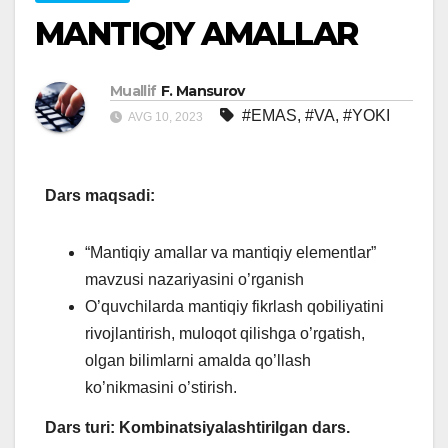
MANTIQIY AMALLAR
Muallif
F. Mansurov
#EMAS
,
#VA
,
#YOKI
AVG 10, 2023
Dars m
aqsad
i
:
“Mantiqiy amallar va mantiqiy elementlar”
mavzusi nazariyasini o’rganish
O’quvchilarda mantiqiy fikrlash qobiliyatini
rivojlantirish, muloqot qilishga o’rgatish,
olgan bilimlarni amalda qo’llash
ko’nikmasini o’stirish.
Dars turi: Kombinatsiyalashtirilgan dars.