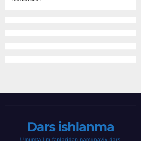
Dars ishlanma
Umumta'lim fanlaridan namunaviy dars