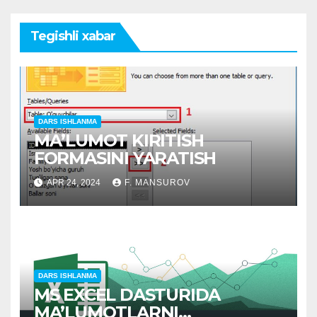
Tegishli xabar
DARS ISHLANMA
MAʼLUMOT KIRITISH
FORMASINI YARATISH
APR 24, 2024
F. MANSUROV
DARS ISHLANMA
MS EXCEL DASTURIDA
MA’LUMOTLARNI