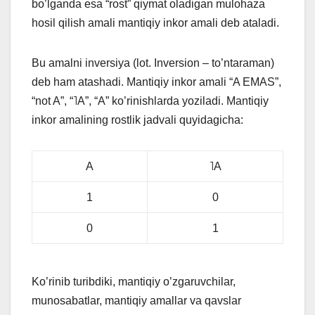
bo’lganda esa “rost” qiymat oladigan mulohaza
hosil qilish amali mantiqiy inkor amali deb ataladi.
Bu amalni inversiya (lot. Inversion – to’ntaraman)
deb ham atashadi. Mantiqiy inkor amali “A EMAS”,
“not A”, “˥A”, “A” ko’rinishlarda yoziladi. Mantiqiy
inkor amalining rostlik jadvali quyidagicha:
A
˥A
1
0
0
1
Ko’rinib turibdiki, mantiqiy o’zgaruvchilar,
munosabatlar, mantiqiy amallar va qavslar