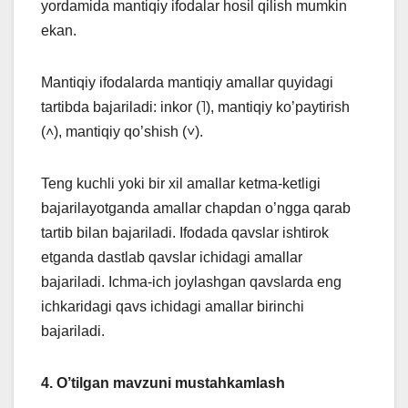
yordamida mantiqiy ifodalar hosil qilish mumkin
ekan.
Mantiqiy ifodalarda mantiqiy amallar quyidagi
tartibda bajariladi: inkor (˥), mantiqiy ko’paytirish
(˄), mantiqiy qo’shish (˅).
Teng kuchli yoki bir xil amallar ketma-ketligi
bajarilayotganda amallar chapdan o’ngga qarab
tartib bilan bajariladi. Ifodada qavslar ishtirok
etganda dastlab qavslar ichidagi amallar
bajariladi. Ichma-ich joylashgan qavslarda eng
ichkaridagi qavs ichidagi amallar birinchi
bajariladi.
4. O’tilgan mavzuni mustahkamlash