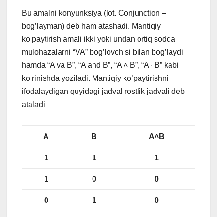
Bu amalni konyunksiya (lot. Conjunction –
bog’layman) deb ham atashadi. Mantiqiy
ko’paytirish amali ikki yoki undan ortiq sodda
mulohazalarni “VA” bog’lovchisi bilan bog’laydi
hamda “A va B”, “A and B”, “A ˄ B”, “A ∙ B” kabi
ko’rinishda yoziladi. Mantiqiy ko’paytirishni
ifodalaydigan quyidagi jadval rostlik jadvali deb
ataladi:
A
B
A˄B
1
1
1
1
0
0
0
1
0