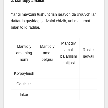
2. Mantiqiy amallar.
Yangi mavzuni tushuntirish jarayonida o’quvchilar
daftarda quyidagi jadvalni chizib, uni ma’lumot
bilan to’ldiradilar.
Mantiqiy
Mantiqiy
Mantiqiy
amal
Rostlik
amalning
amal
Miso
bajarilishi
jadvali
nomi
belgisi
natijasi
Ko’paytirish
Qo’shish
Inkor