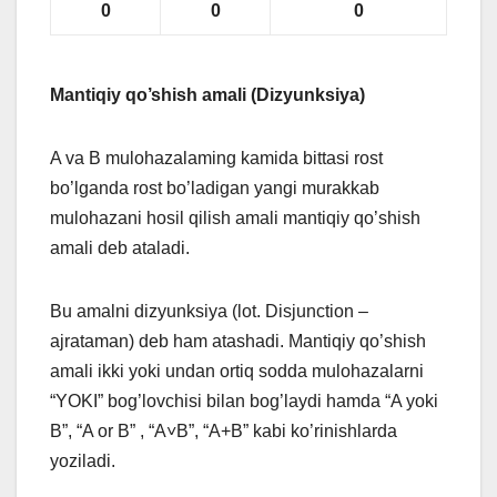
0
0
0
Mantiqiy qo’shish amali (Dizyunksiya)
A va B mulohazalaming kamida bittasi rost
bo’lganda rost bo’ladigan yangi murakkab
mulohazani hosil qilish amali mantiqiy qo’shish
amali deb ataladi.
Bu amalni dizyunksiya (lot. Disjunction –
ajrataman) deb ham atashadi. Mantiqiy qo’shish
amali ikki yoki undan ortiq sodda mulohazalarni
“YOKI” bog’lovchisi bilan bog’laydi hamda “A yoki
B”, “A or B” , “A˅B”, “A+B” kabi ko’rinishlarda
yoziladi.