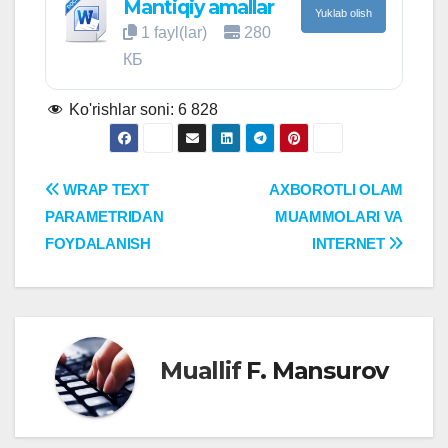
Mantiqiy amallar
Yuklab olish
1 fayl(lar)
280
КБ
Ko'rishlar soni:
6 828
Post
WRAP TEXT
AXBOROTLI OLAM
PARAMETRIDAN
MUAMMOLARI VA
menyusi
FOYDALANISH
INTERNET
Muallif
F. Mansurov