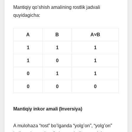
Mantiqiy qo’shish amalining rostlik jadvali
quyidagicha:
A
B
A˅B
1
1
1
1
0
1
0
1
1
0
0
0
Mantiqiy inkor amali (Inversiya)
A mulohaza “rost” bo’lganda “yolg’on”, “yolg’on”