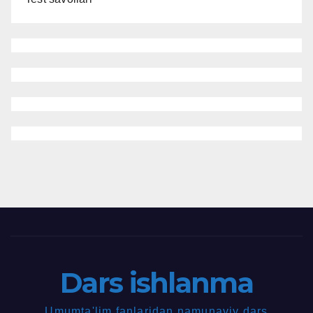
Dars ishlanma
Umumta'lim fanlaridan namunaviy dars