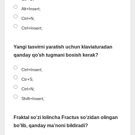
Alt+Insert;
Ctrl+N;
Ctrl+Insert;
Yangi tasvirni yaratish uchun klaviaturadan
qanday qo’sh tugmani bosish kerak?
Ctrl+Insert;
Ctr+S;
Ctrl+N;
Shift+Insert;
Fraktal so‘zi lolincha Fractus so‘zidan olingan
bo'lib, qanday ma’noni bildiradi?