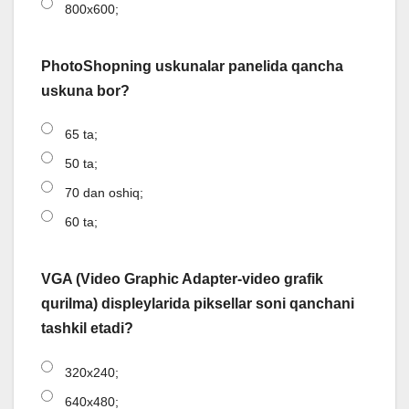
800x600;
PhotoShopning uskunalar panelida qancha
uskuna bor?
65 ta;
50 ta;
70 dan oshiq;
60 ta;
VGA (Video Graphic Adapter-video grafik
qurilma) displeylarida piksellar soni qanchani
tashkil etadi?
320x240;
640x480;