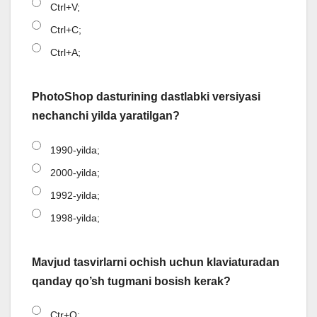
Ctrl+V;
Ctrl+C;
Ctrl+A;
PhotoShop dasturining dastlabki versiyasi
nechanchi yilda yaratilgan?
1990-yilda;
2000-yilda;
1992-yilda;
1998-yilda;
Mavjud tasvirlarni ochish uchun klaviaturadan
qanday qo’sh tugmani bosish kerak?
Ctr+O;