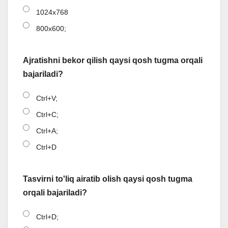
1024x768
800x600;
Ajratishni bekor qilish qaysi qosh tugma orqali
bajariladi?
Ctrl+V;
Ctrl+C;
Ctrl+A;
Ctrl+D
Tasvirni to'liq airatib olish qaysi qosh tugma
orqali bajariladi?
Ctrl+D;