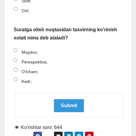
Shift;
Ctrl;
Suratga olish nuqtasidan tasvirning ko'rinish
xolati nima deb ataladi?
Maydon;
Perespektiva;
O’lcham;
Kadr;
Ko'rishlar soni:
644