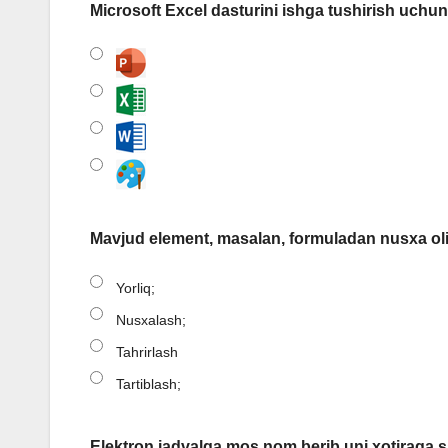
Microsoft Excel dasturini ishga tushirish uchun
Mavjud element, masalan, formuladan nusxa ol
Yorliq;
Nusxalash;
Tahrirlash
Tartiblash;
Elektron jadvalga mos nom berib uni xotiraga 