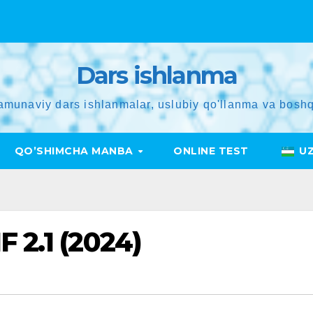
Dars ishlanma
amunaviy dars ishlanmalar, uslubiy qo'llanma va boshq
QO’SHIMCHA MANBA
ONLINE TEST
U
 2.1 (2024)