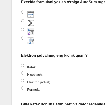
Excelda formulani yozish oʻrniga AutoSum tu
Elektron jadvalning eng kichik qismi?
Katak;
Hisoblash;
Elektron jadval;
Formula;
Bitta katak uchun ustun harfi va qator raqamid