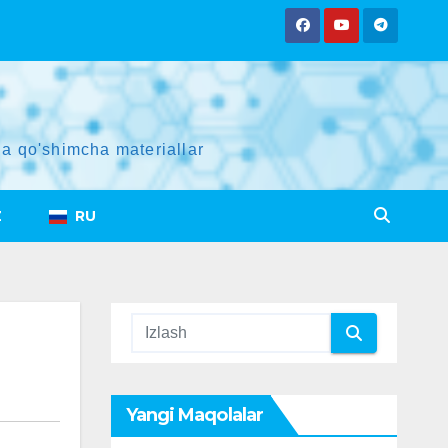
a qo'shimcha materiallar
Z
RU
Yangi Maqolalar