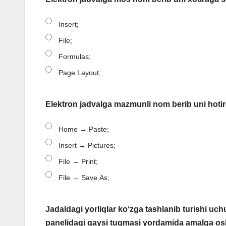
Insert;
File;
Formulas;
Page Layout;
Elektron jadvalga mazmunli nom berib uni hoti
Home → Paste;
Insert → Pictures;
File → Print;
File → Save As;
Jadaldagi yorliqlar koʻzga tashlanib turishi uc
panelidagi qaysi tugmasi yordamida amalga osh