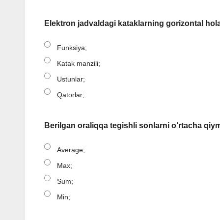
Elektron jadvaldagi kataklarning gorizontal holat
Funksiya;
Katak manzili;
Ustunlar;
Qatorlar;
Berilgan oraliqqa tegishli sonlarni o’rtacha qiy
Average;
Max;
Sum;
Min;