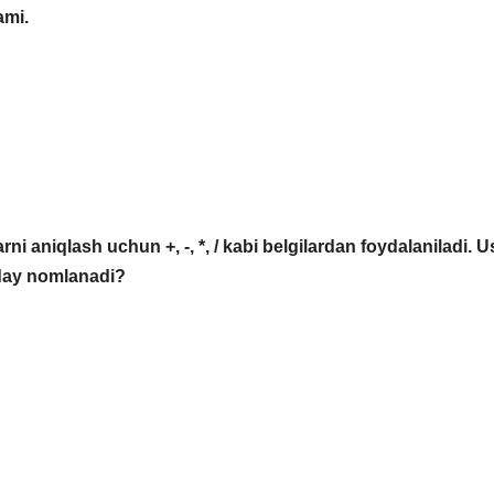
ami.
rni aniqlash uchun +, -, *, / kabi belgilardan foydalaniladi. 
nday nomlanadi?