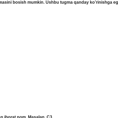
gmasini bosish mumkin. Ushbu tugma qanday ko’rinishga e
an iborat nom. Masalan, C3.