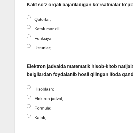
Kalit soʻz orqali bajariladigan koʻrsatmalar toʻpl
Qatorlar;
Katak manzili;
Funksiya;
Ustunlar;
Elektron jadvalda matematik hisob-kitob natijala
belgilardan foydalanib hosil qilingan ifoda qa
Hisoblash;
Elektron jadval;
Formula;
Katak;