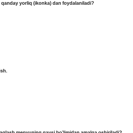
 qanday yorliq (ikonka) dan foydalaniladi?
ish.
saqlash menyuning qaysi bo’limidan amalga oshiriladi?