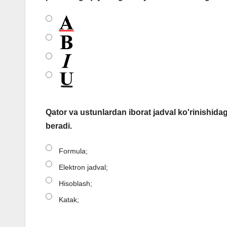
Qator va ustunlardan iborat jadval ko'rinishida
beradi.
Formula;
Elektron jadval;
Hisoblash;
Katak;