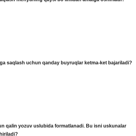
rga saqlash uchun qanday buyruqlar ketma-ket bajariladi?
hun qalin yozuv uslubida formatlanadi. Bu isni uskunalar
iriladi?