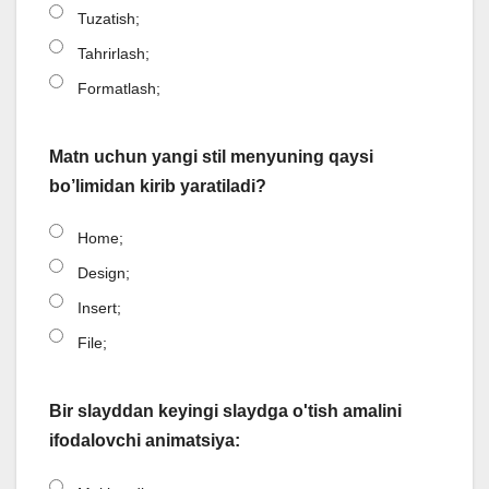
Tuzatish;
Tahrirlash;
Formatlash;
Matn uchun yangi stil menyuning qaysi
bo’limidan kirib yaratiladi?
Home;
Design;
Insert;
File;
Bir slayddan keyingi slaydga o'tish amalini
ifodalovchi animatsiya: