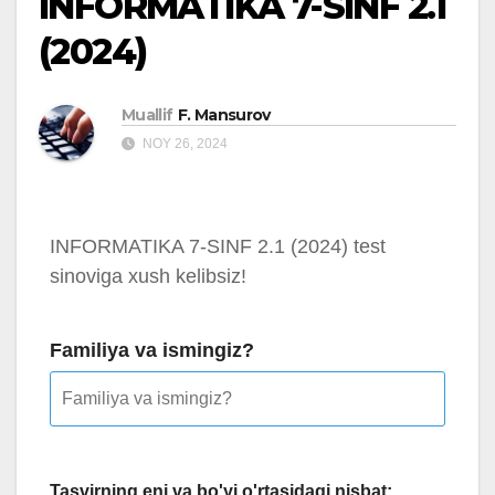
INFORMATIKA 7-SINF 2.1
(2024)
Muallif
F. Mansurov
NOY 26, 2024
INFORMATIKA 7-SINF 2.1 (2024) test
sinoviga xush kelibsiz!
Familiya va ismingiz?
Tasvirning eni va bo'yi o'rtasidagi nisbat: