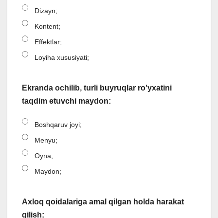
Dizayn;
Kontent;
Effektlar;
Loyiha xususiyati;
Ekranda ochilib, turli buyruqlar ro'yxatini
taqdim etuvchi maydon:
Boshqaruv joyi;
Menyu;
Oyna;
Maydon;
Axloq qoidalariga amal qilgan holda harakat
qilish: