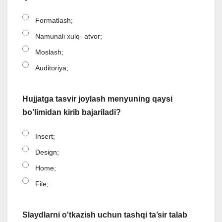
Formatlash;
Namunali xulq- atvor;
Moslash;
Auditoriya;
Hujjatga tasvir joylash menyuning qaysi
bo’limidan kirib bajariladi?
Insert;
Design;
Home;
File;
Slaydlarni o'tkazish uchun tashqi ta’sir talab