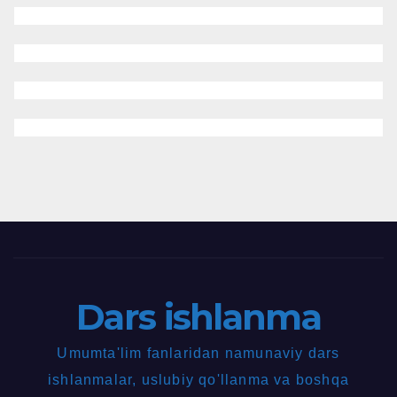
Dars ishlanma
Umumta'lim fanlaridan namunaviy dars
ishlanmalar, uslubiy qo'llanma va boshqa