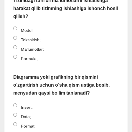
Tizimdagi turli xil ma'lumotiarni ishlatishga
harakat qilib tizimning ishlashiga ishonch hosil
qilish?
Model;
Tekshirish;
Ma’lumotlar;
Formula;
Diagramma yoki grafikning bir qismini
o‘zgartirish uchun o‘sha qism ustiga bosib,
menyudan qaysi bo‘lim tanlanadi?
Insert;
Data;
Format;