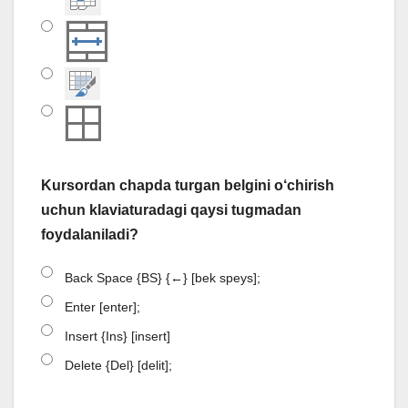
Kursordan chapda turgan belgini o‘chirish
uchun klaviaturadagi qaysi tugmadan
foydalaniladi?
Back Space {BS} {←} [bek speys];
Enter [enter];
Insert {Ins} [insert]
Delete {Del} [delit];