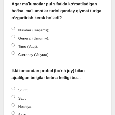
Agar ma’lumotlar pul sifatida koʻrsatiladigan
boʻlsa, ma’lumotlar turini qanday qiymat turiga
oʻzgartirish kerak bo’ladi?
Number (Raqamli);
General (Umumiy);
Time (Vaqt);
Currency (Valyuta);
Ikki tomondan probel (bo’sh joy) bilan
ajratilgan belgilar ketma-ketligi bu…
Shirift;
Satr;
Hoshiya;
So’z;