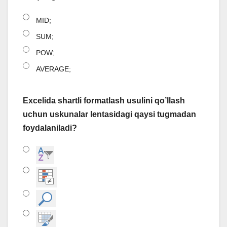
MID;
SUM;
POW;
AVERAGE;
Excelida shartli formatlash usulini qo’llash
uchun uskunalar lentasidagi qaysi tugmadan
foydalaniladi?