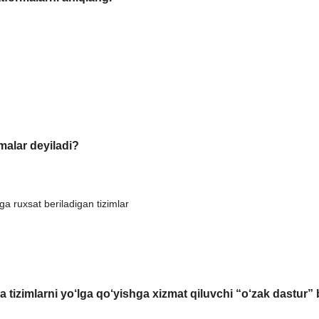
malar deyiladi?
ga ruxsat beriladigan tizimlar
a tizimlarni yo‘lga qo‘yishga xizmat qiluvchi “o‘zak dastur” b