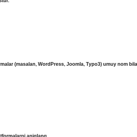
stur.
atformalar (masalan, WordPress, Joomla, Typo3) umuy nom bil
tformalarni aniqlang.