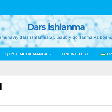
Dars ishlanma
amunaviy dars ishlanmalar, uslubiy qo'llanma va boshq
QO’SHIMCHA MANBA
ONLINE TEST
U
1