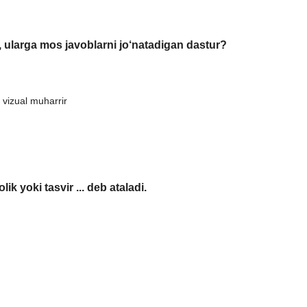
b, ularga mos javoblarni jo‘natadigan dastur?
 vizual muharrir
k yoki tasvir ... deb ataladi.