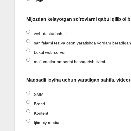
Tizim
Mijozdan kelayotgan so‘rovlarni qabul qilib oli
web-dasturlash tili
sahifalarni tez va oson yaratishda yordam beradigan
Lokal web-server
ma’lumotlar omborini boshqarish tizimi
Maqsadli loyiha uchun yaratilgan sahifa, videoroli
SMM
Brend
Kontent
Ijtimoiy media