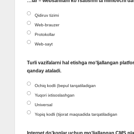
…lar – websahifani ko‘rsatishni ta’minlovchi da
Qidiruv tizimi
Web-brauzer
Protokollar
Web-sayt
Turli vazifalarni hal etishga mo‘ljallangan pl
qanday ataladi.
Ochiq kodli (bepul tarqatiladigan
Yuqori ixtisoslashgan
Universal
Yopiq kodli (tijorat maqsadida tarqatiladigan
Internet do‘konlar uchun mo‘ljallangan CMS pla