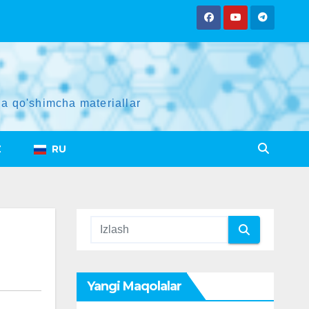
a qo'shimcha materiallar
Z
RU
Yangi Maqolalar