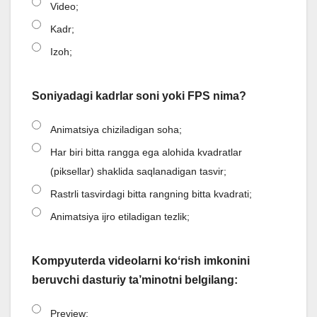
Video;
Kadr;
Izoh;
Soniyadagi kadrlar soni yoki FPS nima?
Animatsiya chiziladigan soha;
Har biri bitta rangga ega alohida kvadratlar
(piksellar) shaklida saqlanadigan tasvir;
Rastrli tasvirdagi bitta rangning bitta kvadrati;
Animatsiya ijro etiladigan tezlik;
Kompyuterda videolarni koʻrish imkonini
beruvchi dasturiy ta’minotni belgilang:
Preview;