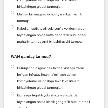
birlashtirgan global tarmoqlar;
Maʼlum bir maqsad uchun yaratilgan kichik
tarmoq;
Kabellar, optik tolali yoki sunʼiy yo‘ldoshlardan
foydalangan holda katta geografik hududdagi
mahalliy tarmoqlarni birlashtiruvchi tarmoq;
WAN qanday tarmoq?
Butunjahon o’rgimchak to‘riga kirishga zarur
boʻlgan infratuzilmani taʼminlash uchun
kompyuterlar va boshqa texnik vositalarni
birlashtirgan global tarmoqlar;
Biznesga tegishli yoki shaxsiy jihozlardan
foydalangan holda kichik geografik hudud orqali