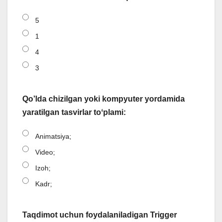
5
1
4
3
Qo’lda chizilgan yoki kompyuter yordamida
yaratilgan tasvirlar toʻplami:
Animatsiya;
Video;
Izoh;
Kadr;
Taqdimot uchun foydalaniladigan Trigger