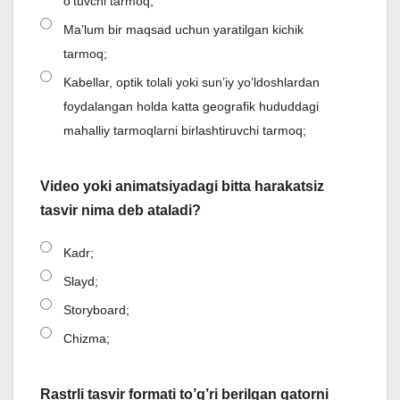
o’tuvchi tarmoq;
Maʼlum bir maqsad uchun yaratilgan kichik
tarmoq;
Kabellar, optik tolali yoki sun’iy yo’ldoshlardan
foydalangan holda katta geografik hududdagi
mahalliy tarmoqlarni birlashtiruvchi tarmoq;
Video yoki animatsiyadagi bitta harakatsiz
tasvir nima deb ataladi?
Kadr;
Slayd;
Storyboard;
Chizma;
Rastrli tasvir formati to’g’ri berilgan qatorni