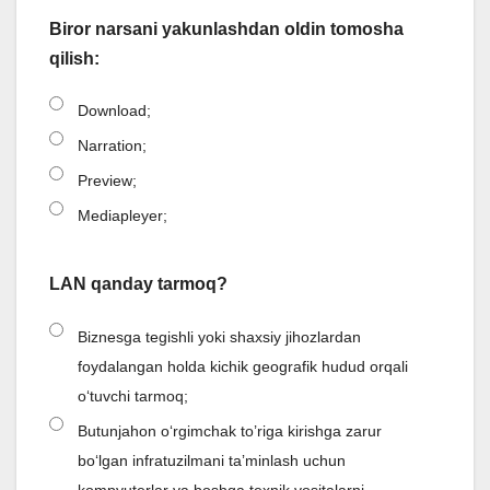
Biror narsani yakunlashdan oldin tomosha
qilish:
Download;
Narration;
Preview;
Mediapleyer;
LAN qanday tarmoq?
Biznesga tegishli yoki shaxsiy jihozlardan
foydalangan holda kichik geografik hudud orqali
o‘tuvchi tarmoq;
Butunjahon oʻrgimchak to’riga kirishga zarur
boʻlgan infratuzilmani taʼminlash uchun
kompyuterlar va boshqa texnik vositalarni