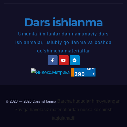
Dars ishlanma
Umumta'lim fanlaridan namunaviy dars
ishlanmalar, uslubiy qo'llanma va boshqa
qo'shimcha materiallar
Barcha huquqlar himoyalangan.
© 2023 — 2026
Dars ishlanma
Saytga havolasiz materiallardan nusxa ko'chirish
taqiqlanadi!