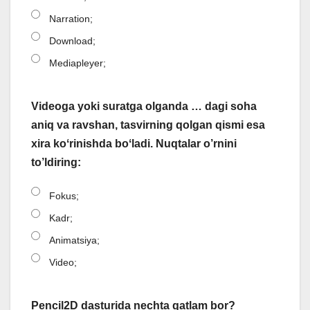
Narration;
Download;
Mediapleyer;
Videoga yoki suratga olganda … dagi soha
aniq va ravshan, tasvirning qolgan qismi esa
xira koʻrinishda boʻladi. Nuqtalar o’rnini
to’ldiring:
Fokus;
Kadr;
Animatsiya;
Video;
Pencil2D dasturida nechta qatlam bor?