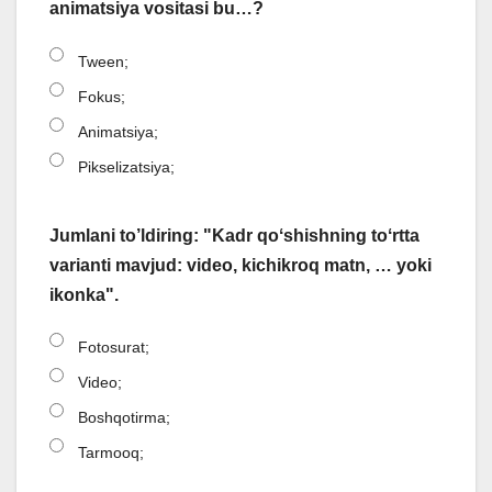
animatsiya vositasi bu…?
Tween;
Fokus;
Animatsiya;
Pikselizatsiya;
Jumlani to’ldiring: "Kadr qoʻshishning toʻrtta
varianti mavjud: video, kichikroq matn, … yoki
ikonka".
Fotosurat;
Video;
Boshqotirma;
Tarmooq;