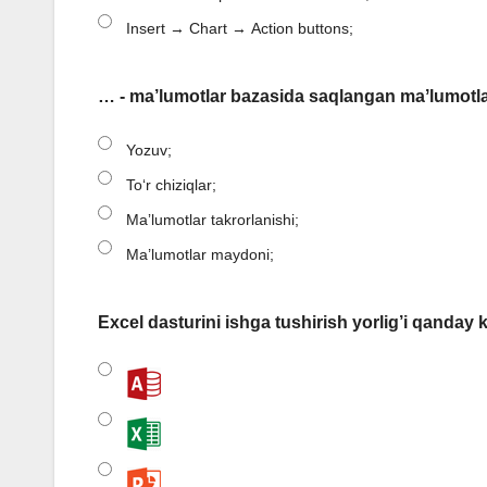
Insert → Chart → Action buttons;
… - ma’lumotlar bazasida saqlangan maʼlumotlarn
Yozuv;
Toʻr chiziqlar;
Maʼlumotlar takrorlanishi;
Ma’lumotlar maydoni;
Excel dasturini ishga tushirish yorlig’i qanday 