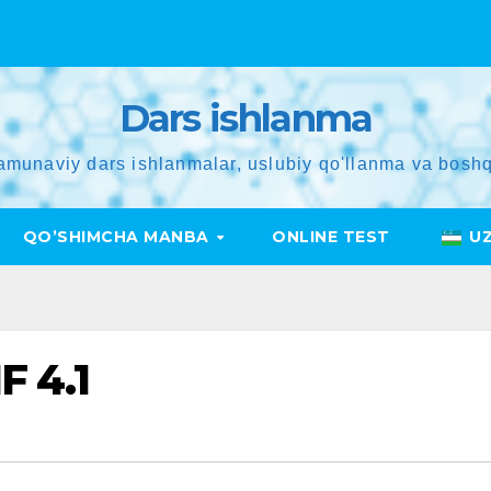
Dars ishlanma
amunaviy dars ishlanmalar, uslubiy qo'llanma va boshq
QO’SHIMCHA MANBA
ONLINE TEST
U
 4.1