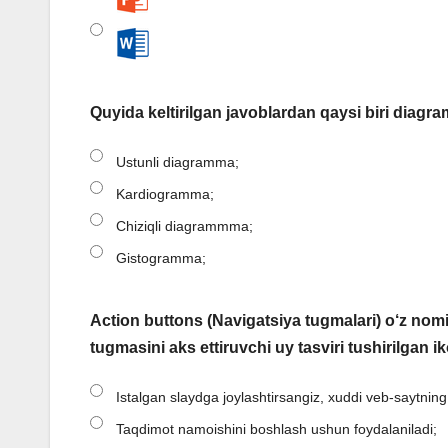
Quyida keltirilgan javoblardan qaysi biri diag
Ustunli diagramma;
Kardiogramma;
Chiziqli diagrammma;
Gistogramma;
Action buttons (Navigatsiya tugmalari) o‘z nom
tugmasini aks ettiruvchi uy tasviri tushirilgan 
Istalgan slaydga joylashtirsangiz, xuddi veb-saytning b
Taqdimot namoishini boshlash ushun foydalaniladi;