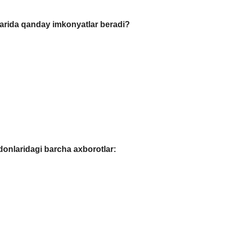
larida qanday imkonyatlar beradi?
onlaridagi barcha axborotlar: