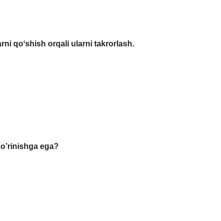
i qoʻshish orqali ularni takrorlash.
ko’rinishga ega?