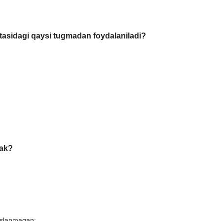
tasidagi qaysi tugmadan foydalaniladi?
rak?
soslanmagan;