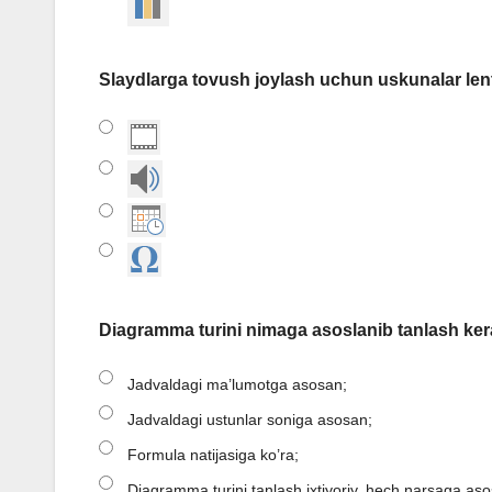
Slaydlarga tovush joylash uchun uskunalar len
Diagramma turini nimaga asoslanib tanlash ke
Jadvaldagi ma’lumotga asosan;
Jadvaldagi ustunlar soniga asosan;
Formula natijasiga ko’ra;
Diagramma turini tanlash ixtiyoriy, hech narsaga a