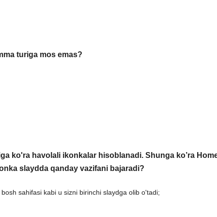
ramma turiga mos emas?
iga ko'ra havolali ikonkalar hisoblanadi. Shunga ko’ra Hom
ikonka slaydda qanday vazifani bajaradi?
osh sahifasi kabi u sizni birinchi slaydga olib o'tadi;