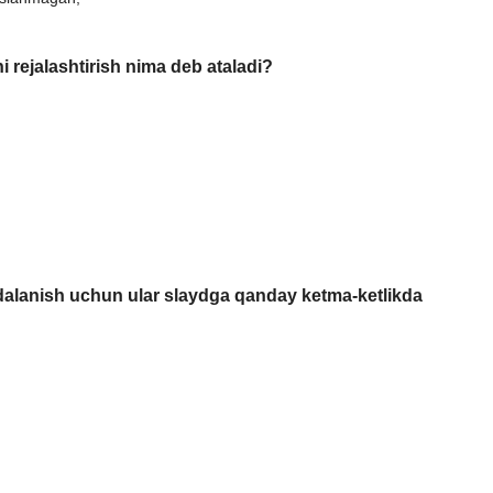
 rejalashtirish nima deb ataladi?
ydalanish uchun ular slaydga qanday ketma-ketlikda