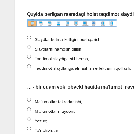
Quyida berilgan rasmdagi holat taqdimot slayd
Slaydlar ketma-ketligini boshqarish;
Slaydlarni namoish qilish;
Taqdimot slaydiga stil berish;
Taqdimot slaydlariga almashish effektlarini qo’llash;
… - bir odam yoki obyekt haqida ma’lumot mayd
Maʼlumotlar takrorlanishi;
Ma’lumotlar maydoni;
Yozuv;
Toʻr chiziqlar;