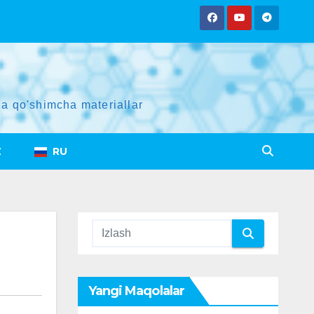
a qo'shimcha materiallar
Z
RU
Yangi Maqolalar