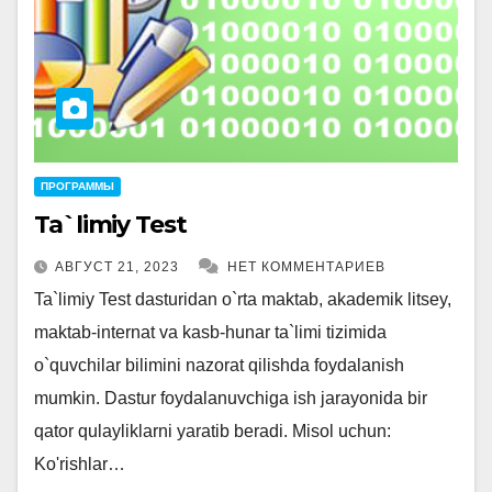
ПРОГРАММЫ
Ta`limiy Test
АВГУСТ 21, 2023
НЕТ КОММЕНТАРИЕВ
Ta`limiy Test dasturidan o`rta maktab, akademik litsey,
maktab-internat va kasb-hunar ta`limi tizimida
o`quvchilar bilimini nazorat qilishda foydalanish
mumkin. Dastur foydalanuvchiga ish jarayonida bir
qator qulayliklarni yaratib beradi. Misol uchun:
Ko'rishlar…