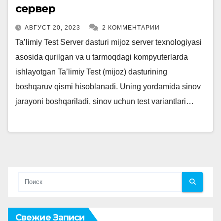
сервер
АВГУСТ 20, 2023
2 КОММЕНТАРИИ
Ta’limiy Test Server dasturi mijoz server texnologiyasi
asosida qurilgan va u tarmoqdagi kompyuterlarda
ishlayotgan Ta’limiy Test (mijoz) dasturining
boshqaruv qismi hisoblanadi. Uning yordamida sinov
jarayoni boshqariladi, sinov uchun test variantlari…
Свежие Записи