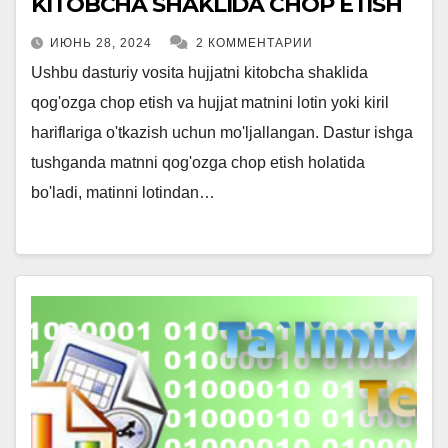
KITOBCHA SHAKLIDA CHOP ETISH
ИЮНЬ 28, 2024
2 КОММЕНТАРИИ
Ushbu dasturiy vosita hujjatni kitobcha shaklida
qog'ozga chop etish va hujjat matnini lotin yoki kiril
hariflariga o'tkazish uchun mo'ljallangan. Dastur ishga
tushganda matnni qog'ozga chop etish holatida
bo'ladi, matinni lotindan…