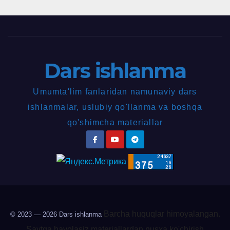
Dars ishlanma
Umumta'lim fanlaridan namunaviy dars
ishlanmalar, uslubiy qo'llanma va boshqa
qo'shimcha materiallar
Barcha huquqlar himoyalangan.
© 2023 — 2026
Dars ishlanma
Saytga havolasiz materiallardan nusxa ko'chirish