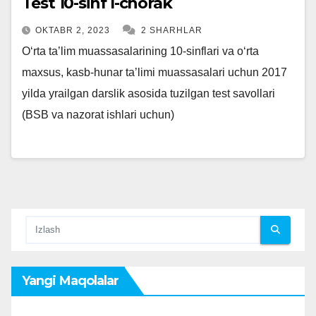
Test 10-sinf I-chorak
OKTABR 2, 2023
2 SHARHLAR
O‘rta ta’lim muassasalarining 10-sinflari va o‘rta
maxsus, kasb-hunar ta’limi muassasalari uchun 2017
yilda yrailgan darslik asosida tuzilgan test savollari
(BSB va nazorat ishlari uchun)
Yangi Maqolalar