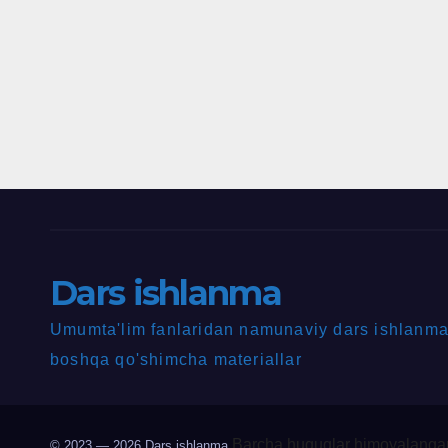
Dars ishlanma
Umumta'lim fanlaridan namunaviy dars ishlanmal
boshqa qo'shimcha materiallar
Barcha huquqlar himoyalangan
© 2023 — 2026
Dars ishlanma