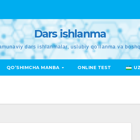
Dars ishlanma
amunaviy dars ishlanmalar, uslubiy qo'llanma va boshq
QO’SHIMCHA MANBA
ONLINE TEST
U