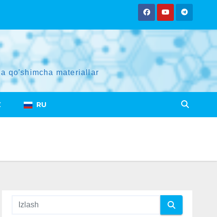
a qo'shimcha materiallar
Z
RU