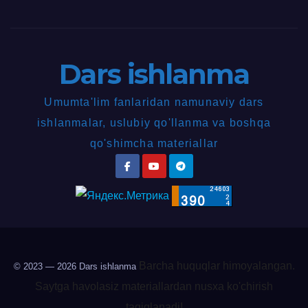
Dars ishlanma
Umumta'lim fanlaridan namunaviy dars
ishlanmalar, uslubiy qo'llanma va boshqa
qo'shimcha materiallar
Barcha huquqlar himoyalangan.
© 2023 — 2026
Dars ishlanma
Saytga havolasiz materiallardan nusxa ko'chirish
taqiqlanadi!