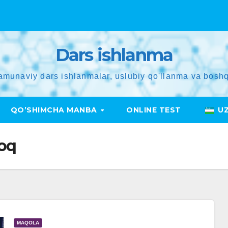
Dars ishlanma
amunaviy dars ishlanmalar, uslubiy qo'llanma va boshq
QO’SHIMCHA MANBA
ONLINE TEST
U
moq
MAQOLA