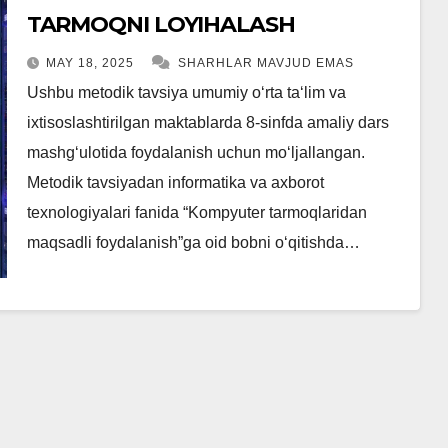
TARMOQNI LOYIHALASH
MAY 18, 2025
SHARHLAR MAVJUD EMAS
Ushbu metodik tavsiya umumiy oʻrta taʻlim va
ixtisoslashtirilgan maktablarda 8-sinfda amaliy dars
mashgʻulotida foydalanish uchun moʻljallangan.
Metodik tavsiyadan informatika va axborot
texnologiyalari fanida “Kompyuter tarmoqlaridan
maqsadli foydalanish”ga oid bobni oʻqitishda…