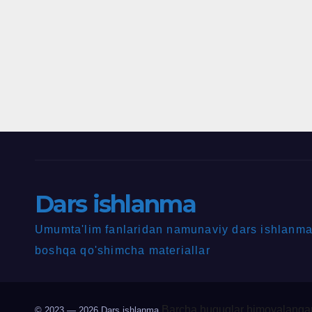
Dars ishlanma
Umumta'lim fanlaridan namunaviy dars ishlanmal
boshqa qo'shimcha materiallar
Barcha huquqlar himoyalangan
© 2023 — 2026
Dars ishlanma