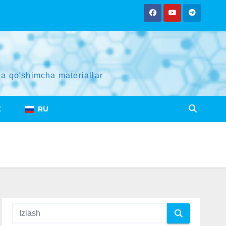
a qo'shimcha materiallar
Z
RU