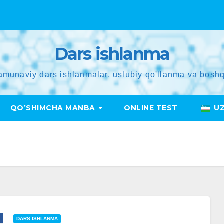
Dars ishlanma
amunaviy dars ishlanmalar, uslubiy qo'llanma va boshq
QO’SHIMCHA MANBA
ONLINE TEST
U
DARS ISHLANMA