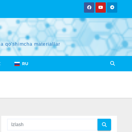
a qo'shimcha materiallar
Z
RU