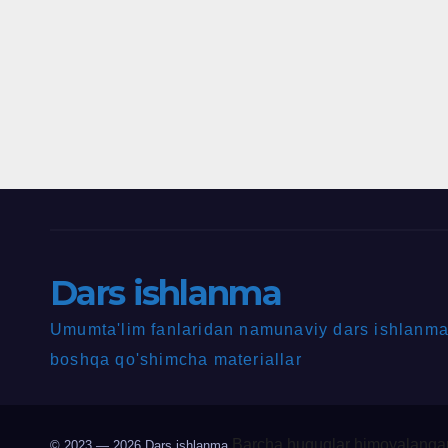
Dars ishlanma
Umumta'lim fanlaridan namunaviy dars ishlanmal
boshqa qo'shimcha materiallar
Barcha huquqlar himoyalangan
© 2023 — 2026
Dars ishlanma