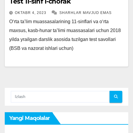
Test 11-sinf I-chorak
OKTABR 4, 2023
SHARHLAR MAVJUD EMAS
O‘rta ta’lim muassasalarining 11-sinflari va o‘rta
maxsus, kasb-hunar ta’limi muassasalari uchun 2018
yilda yrailgan darslik asosida tuzilgan test savollari
(BSB va nazorat ishlari uchun)
Yangi Maqolalar