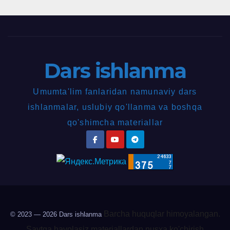
Dars ishlanma
Umumta'lim fanlaridan namunaviy dars
ishlanmalar, uslubiy qo'llanma va boshqa
qo'shimcha materiallar
Barcha huquqlar himoyalangan.
© 2023 — 2026
Dars ishlanma
Saytga havolasiz materiallardan nusxa ko'chirish