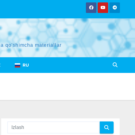
a qo'shimcha materiallar
Z
RU