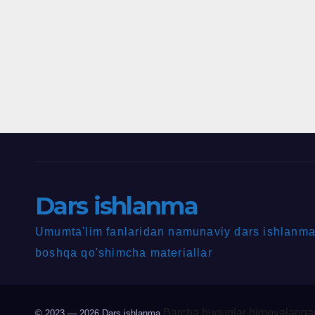
Dars ishlanma
Umumta'lim fanlaridan namunaviy dars ishlanmal
boshqa qo'shimcha materiallar
Barcha huquqlar himoyalangan
© 2023 — 2026
Dars ishlanma