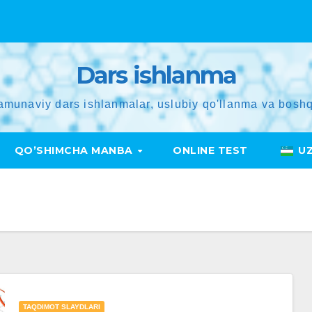
Dars ishlanma
amunaviy dars ishlanmalar, uslubiy qo'llanma va boshq
QO’SHIMCHA MANBA
ONLINE TEST
U
TAQDIMOT SLAYDLARI