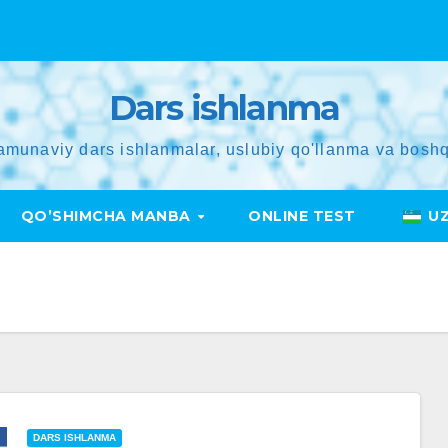
Dars ishlanma
amunaviy dars ishlanmalar, uslubiy qo'llanma va boshq
QO’SHIMCHA MANBA
ONLINE TEST
U
DARS ISHLANMA