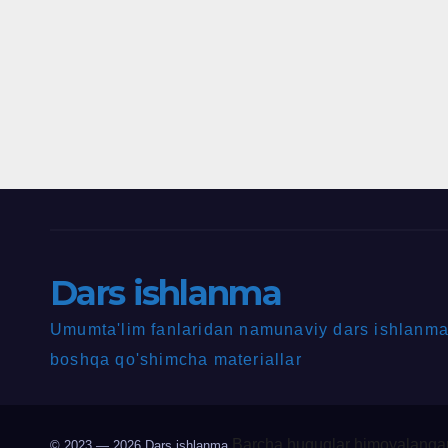
Dars ishlanma
Umumta'lim fanlaridan namunaviy dars ishlanmal
boshqa qo'shimcha materiallar
Barcha huquqlar himoyalangan
© 2023 — 2026
Dars ishlanma