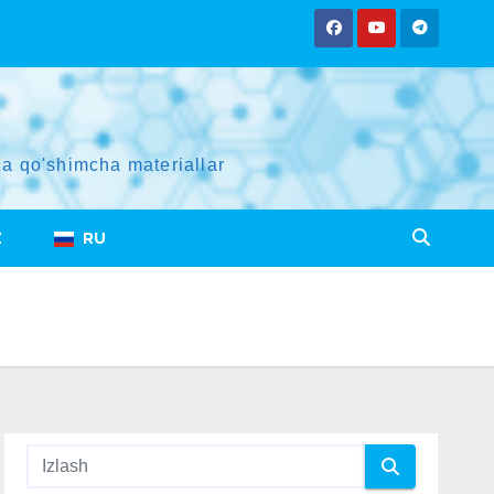
a qo'shimcha materiallar
Z
RU