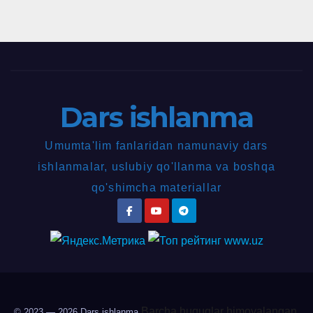
Dars ishlanma
Umumta'lim fanlaridan namunaviy dars
ishlanmalar, uslubiy qo'llanma va boshqa
qo'shimcha materiallar
Barcha huquqlar himoyalangan.
© 2023 — 2026
Dars ishlanma