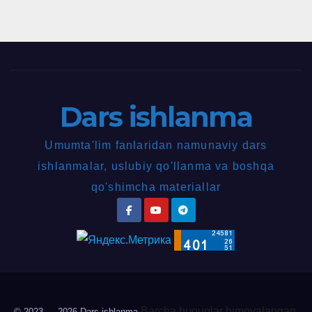
Dars ishlanma
Umumta'lim fanlaridan namunaviy dars
ishlanmalar, uslubiy qo'llanma va boshqa
qo'shimcha materiallar
Barcha huquqlar himoyalangan.
© 2023 — 2026
Dars ishlanma