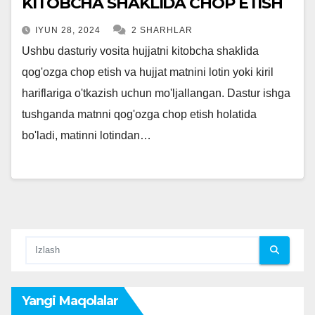
KITOBCHA SHAKLIDA CHOP ETISH
IYUN 28, 2024
2 SHARHLAR
Ushbu dasturiy vosita hujjatni kitobcha shaklida
qog'ozga chop etish va hujjat matnini lotin yoki kiril
hariflariga o'tkazish uchun mo'ljallangan. Dastur ishga
tushganda matnni qog'ozga chop etish holatida
bo'ladi, matinni lotindan…
Yangi Maqolalar