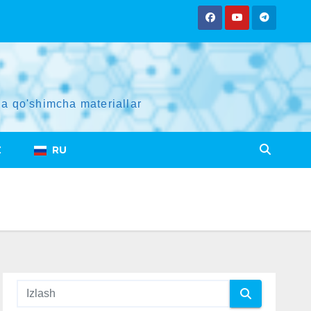
a qo'shimcha materiallar
Z
RU