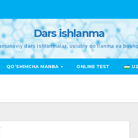
Dars ishlanma
amunaviy dars ishlanmalar, uslubiy qo'llanma va boshq
QO’SHIMCHA MANBA
ONLINE TEST
U