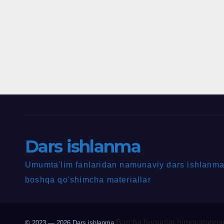
Dars ishlanma
Umumta'lim fanlaridan namunaviy dars ishlanmal
boshqa qo'shimcha materiallar
Barcha huquqlar himoyalangan
© 2023 — 2026
Dars ishlanma