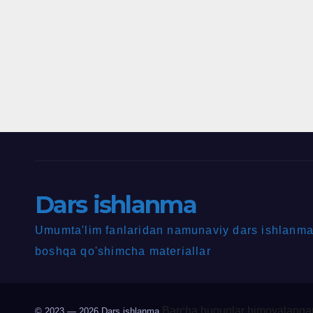
Dars ishlanma
Umumta'lim fanlaridan namunaviy dars ishlanmal
boshqa qo'shimcha materiallar
Barcha huquqlar himoyalangan
© 2023 — 2026
Dars ishlanma