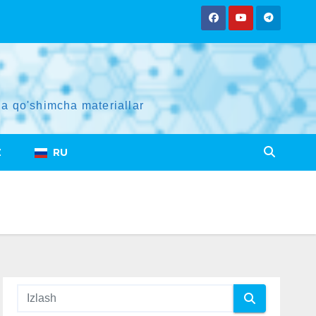
a qo'shimcha materiallar
Z
RU