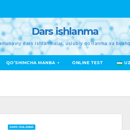
Dars ishlanma
amunaviy dars ishlanmalar, uslubiy qo'llanma va boshq
QO’SHIMCHA MANBA
ONLINE TEST
U
DARS ISHLANMA