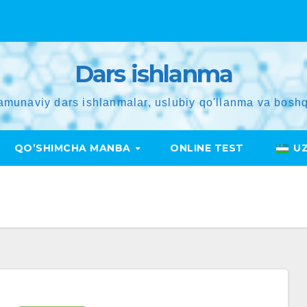
Dars ishlanma
amunaviy dars ishlanmalar, uslubiy qo'llanma va boshq
QO’SHIMCHA MANBA
ONLINE TEST
U