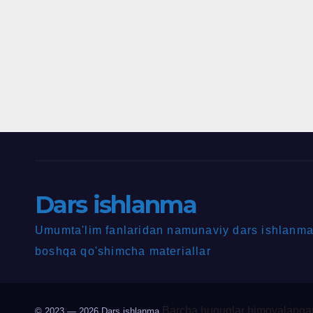
Dars ishlanma
Umumta'lim fanlaridan namunaviy dars ishlanmal
boshqa qo'shimcha materiallar
Barcha huquqlar himoyalangan
© 2023 — 2026
Dars ishlanma