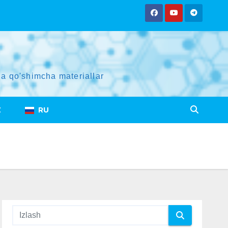
a qo'shimcha materiallar
Z
RU