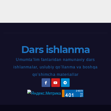
Dars ishlanma
Umumta'lim fanlaridan namunaviy dars
ishlanmalar, uslubiy qo'llanma va boshqa
qo'shimcha materiallar