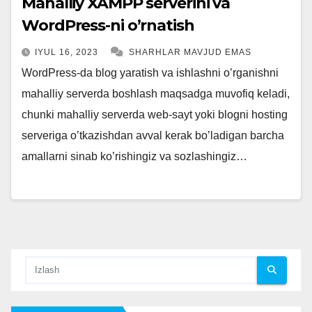
Mahalliy XAMPP serverini va
WordPress-ni o’rnatish
IYUL 16, 2023
SHARHLAR MAVJUD EMAS
WordPress-da blog yaratish va ishlashni o’rganishni
mahalliy serverda boshlash maqsadga muvofiq keladi,
chunki mahalliy serverda web-sayt yoki blogni hosting
serveriga o’tkazishdan avval kerak bo’ladigan barcha
amallarni sinab ko’rishingiz va sozlashingiz…