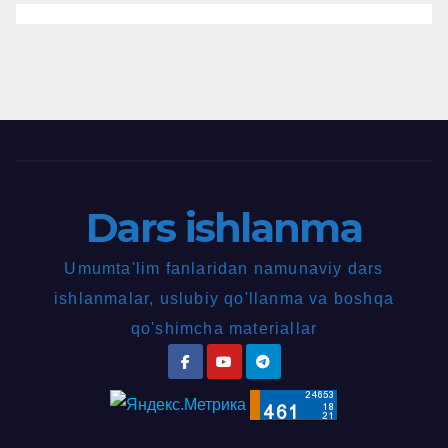
Dars ishlanma
Umumta'lim fanlaridan namunaviy dars
ishlanmalar, uslubiy qo'llanma va boshqa
qo'shimcha materiallar