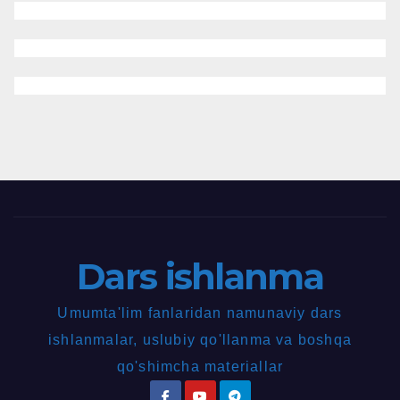
Dars ishlanma
Umumta'lim fanlaridan namunaviy dars
ishlanmalar, uslubiy qo'llanma va boshqa
qo'shimcha materiallar