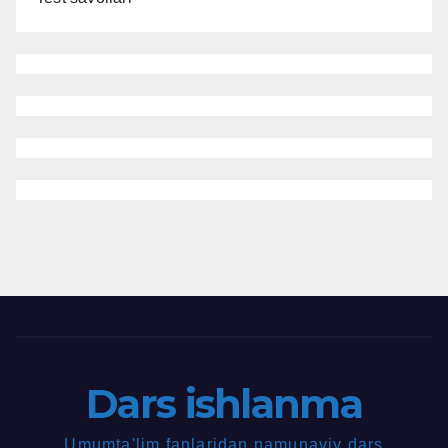
Dars ishlanma
Umumta'lim fanlaridan namunaviy dars