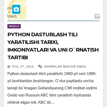
MAQOLA
PYTHON DASTURLASH TILI
YARATILISHI TARIXI,
IMKONIYATLARI VA UNI O`RNATISH
TARTIBI
IYUL 27, 2023
SHARHLAR MAVJUD EMAS
Python dasturlash tilini yaratilishi 1980-yil oxiri 1990-
yil boshlaridan boshlangan. O`sha paytlarda uncha
taniqli bo`lmagan Gollandiyaning CWI instituti xodimi
Gvido van Rossum ABC tilini yaratilish loyihasida
ishtirok etgan edi. ABC tili…