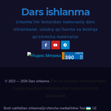
Dars ishlanma
Umumta'lim fanlaridan namunaviy dars
ishlanmalar, uslubiy qo'llanma va boshqa
qo'shimcha materiallar
Barcha huquqlar himoyalangan.
© 2023 — 2026
Dars ishlanma
Saytga havolasiz materiallardan nusxa ko'chirish
taqiqlanadi!
Bosh sahifa
Dars ishlanma
Qo’shimcha manba
Online Test
UZ