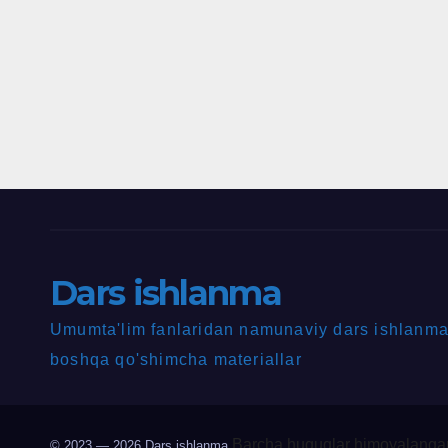
Dars ishlanma
Umumta'lim fanlaridan namunaviy dars ishlanmal
boshqa qo'shimcha materiallar
Barcha huquqlar himoyalangan
© 2023 — 2026
Dars ishlanma