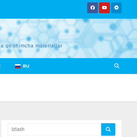
a qo'shimcha materiallar
Z
RU