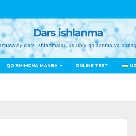
Dars ishlanma
amunaviy dars ishlanmalar, uslubiy qo'llanma va boshq
QO’SHIMCHA MANBA
ONLINE TEST
U