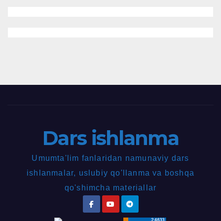
Dars ishlanma
Umumta'lim fanlaridan namunaviy dars
ishlanmalar, uslubiy qo'llanma va boshqa
qo'shimcha materiallar