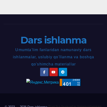
Dars ishlanma
Umumta'lim fanlaridan namunaviy dars
ishlanmalar, uslubiy qo'llanma va boshqa
qo'shimcha materiallar
Barcha huquqlar himoyalangan.
© 2023 — 2026
Dars ishlanma