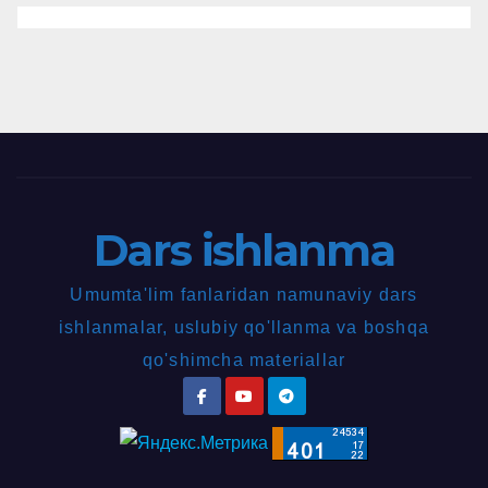
Dars ishlanma
Umumta'lim fanlaridan namunaviy dars
ishlanmalar, uslubiy qo'llanma va boshqa
qo'shimcha materiallar