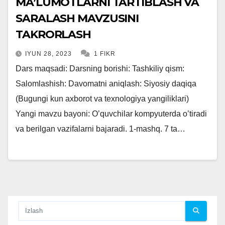
MA’LUMOTLARNI TARTIBLASH VA
SARALASH MAVZUSINI
TAKRORLASH
IYUN 28, 2023
1 FIKR
Dars maqsadi: Darsning borishi: Tashkiliy qism:
Salomlashish: Davomatni aniqlash: Siyosiy daqiqa
(Bugungi kun axborot va texnologiya yangiliklari)
Yangi mavzu bayoni: O’quvchilar kompyuterda o’tiradi
va berilgan vazifalarni bajaradi. 1-mashq. 7 ta…