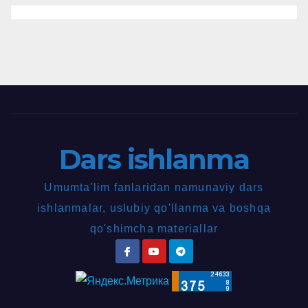
Dars ishlanma
Umumta'lim fanlaridan namunaviy dars
ishlanmalar, uslubiy qo'llanma va boshqa
qo'shimcha materiallar