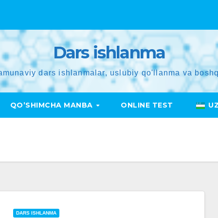
Dars ishlanma
amunaviy dars ishlanmalar, uslubiy qo'llanma va boshq
QO’SHIMCHA MANBA
ONLINE TEST
U
DARS ISHLANMA