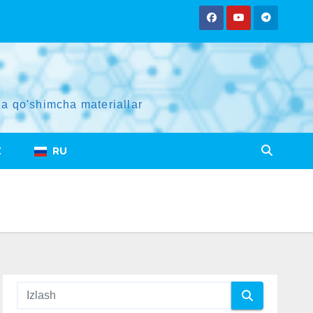
a qo'shimcha materiallar
Z
RU