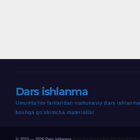
Dars ishlanma
Umumta'lim fanlaridan namunaviy dars ishlanmal
boshqa qo'shimcha materiallar
Barcha huquqlar himoyalangan
© 2023 — 2026
Dars ishlanma