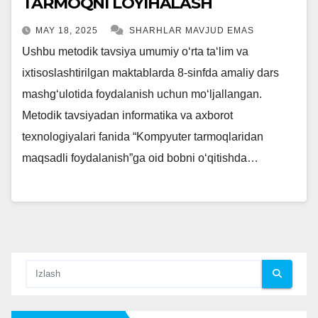
TARMOQNI LOYIHALASH
MAY 18, 2025
SHARHLAR MAVJUD EMAS
Ushbu metodik tavsiya umumiy oʻrta taʻlim va
ixtisoslashtirilgan maktablarda 8-sinfda amaliy dars
mashgʻulotida foydalanish uchun moʻljallangan.
Metodik tavsiyadan informatika va axborot
texnologiyalari fanida “Kompyuter tarmoqlaridan
maqsadli foydalanish”ga oid bobni oʻqitishda…