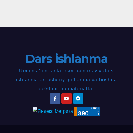
Dars ishlanma
Umumta'lim fanlaridan namunaviy dars
ishlanmalar, uslubiy qo'llanma va boshqa
qo'shimcha materiallar