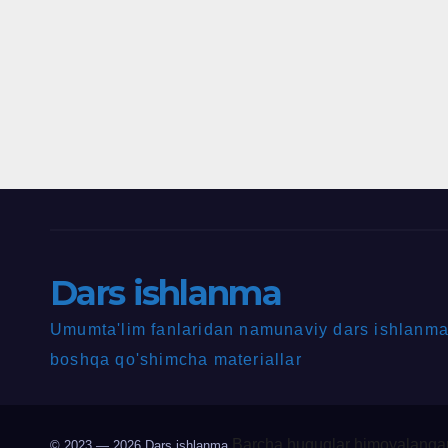
Dars ishlanma
Umumta'lim fanlaridan namunaviy dars ishlanmal
boshqa qo'shimcha materiallar
Barcha huquqlar himoyalangan
© 2023 — 2026
Dars ishlanma