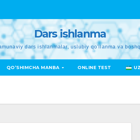
Dars ishlanma
amunaviy dars ishlanmalar, uslubiy qo'llanma va boshq
QO’SHIMCHA MANBA
ONLINE TEST
U