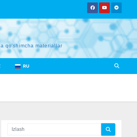
a qo'shimcha materiallar
Z
RU