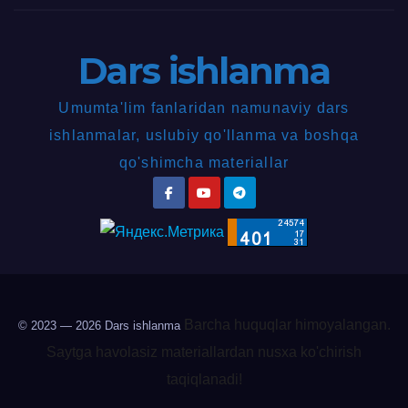
Dars ishlanma
Umumta'lim fanlaridan namunaviy dars
ishlanmalar, uslubiy qo'llanma va boshqa
qo'shimcha materiallar
Barcha huquqlar himoyalangan.
© 2023 — 2026
Dars ishlanma
Saytga havolasiz materiallardan nusxa ko'chirish
taqiqlanadi!