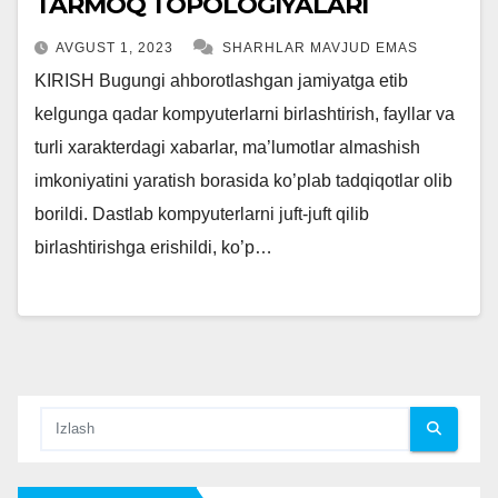
TARMOQ TOPOLOGIYALARI
AVGUST 1, 2023
SHARHLAR MAVJUD EMAS
KIRISH Bugungi ahborotlashgan jamiyatga etib
kelgunga qadar kompyuterlarni birlashtirish, fayllar va
turli xarakterdagi xabarlar, ma’lumotlar almashish
imkoniyatini yaratish borasida ko’plab tadqiqotlar olib
borildi. Dastlab kompyuterlarni juft-juft qilib
birlashtirishga erishildi, ko’p…