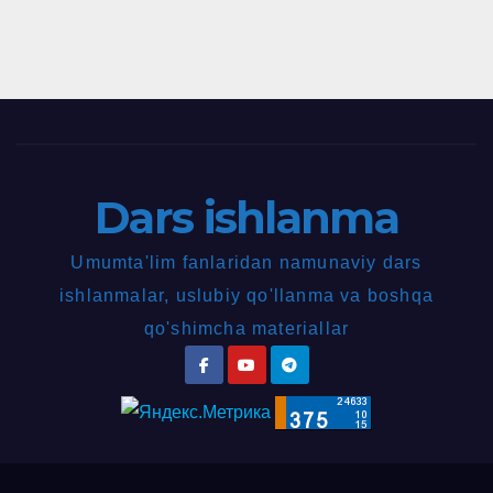
Dars ishlanma
Umumta'lim fanlaridan namunaviy dars
ishlanmalar, uslubiy qo'llanma va boshqa
qo'shimcha materiallar