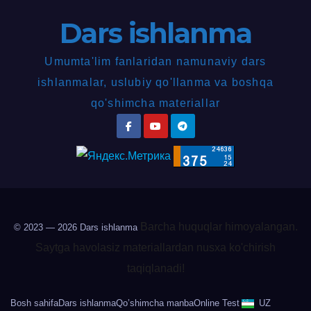
Dars ishlanma
Umumta'lim fanlaridan namunaviy dars
ishlanmalar, uslubiy qo'llanma va boshqa
qo'shimcha materiallar
Barcha huquqlar himoyalangan.
© 2023 — 2026
Dars ishlanma
Saytga havolasiz materiallardan nusxa ko'chirish
taqiqlanadi!
Bosh sahifa
Dars ishlanma
Qo’shimcha manba
Online Test
UZ