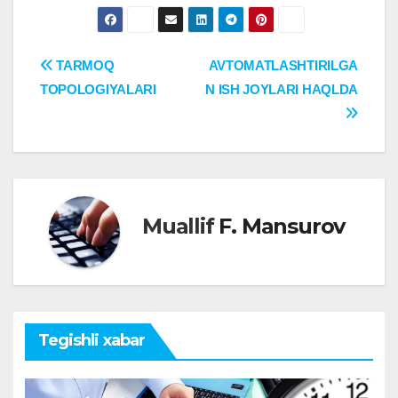
Post
TARMOQ
AVTOMATLASHTIRILGA
TOPOLOGIYALARI
N ISH JOYLARI HAQLDA
menyusi
Muallif
F. Mansurov
Tegishli xabar