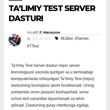
TA’LIMIY TEST SERVER
DASTURI
Muallif
F. Mansurov
#Editor
,
#Server
,
IYUL 29, 2023
#TTest
Ta’limiy Test Server dasturi mijoz server
texnologiyasi asosida qurilgan va u tarmoqdagi
kompyuterlarda ishlayotgan Ta’limiy Test (mijoz)
dasturining boshqaruv qismi hisoblanadi. Uning
yordamida sinov jarayoni boshqariladi, sinov
uchun test variantlari tayyorlanadi va tahrir
qilinadi. Dasturning qulay interfeysga egaligi,