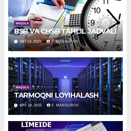
MAQOLA
BSB VA CHSB TAHLIL JADVALI
OKT 16, 2025
F. MANSUROV
MAQOLA
TARMOQNI LOYIHALASH
MAY 18, 2025
F. MANSUROV