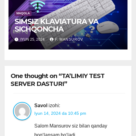
MAQOLA
SIMSIZ KLAVIATURA VA
SICHQONCHA
IYUN 25, 2024
F. MANSUROV
One thought on “TA’LIMIY TEST
SERVER DASTURI”
Savol
izohi:
Iyun 14, 2024 da 10:45 pm
Salom Mansurov siz bilan qanday
bogʻlansam boʻladi