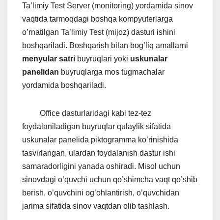
Ta’limiy Test Server (monitoring) yordamida sinov
vaqtida tarmoqdagi boshqa kompyuterlarga
o’rnatilgan Ta’limiy Test (mijoz) dasturi ishini
boshqariladi. Boshqarish bilan bog’liq amallarni
menyular satri
buyruqlari yoki
uskunalar
panelidan
buyruqlarga mos tugmachalar
yordamida boshqariladi.
Office dasturlaridagi kabi tez-tez
foydalaniladigan buyruqlar qulaylik sifatida
uskunalar panelida piktogramma ko’rinishida
tasvirlangan, ulardan foydalanish dastur ishi
samaradorligini yanada oshiradi. Misol uchun
sinovdagi o’quvchi uchun qo’shimcha vaqt qo’shib
berish, o’quvchini og’ohlantirish, o’quvchidan
jarima sifatida sinov vaqtdan olib tashlash.