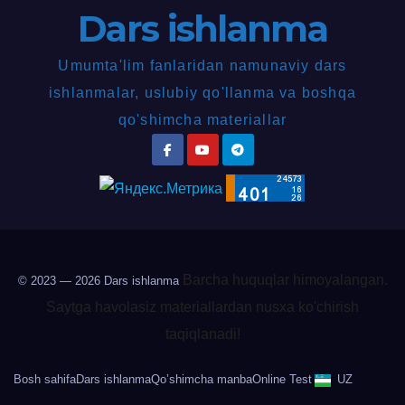
Dars ishlanma
Umumta'lim fanlaridan namunaviy dars
ishlanmalar, uslubiy qo'llanma va boshqa
qo'shimcha materiallar
Barcha huquqlar himoyalangan.
© 2023 — 2026
Dars ishlanma
Saytga havolasiz materiallardan nusxa ko'chirish
taqiqlanadi!
Bosh sahifa
Dars ishlanma
Qo’shimcha manba
Online Test
UZ