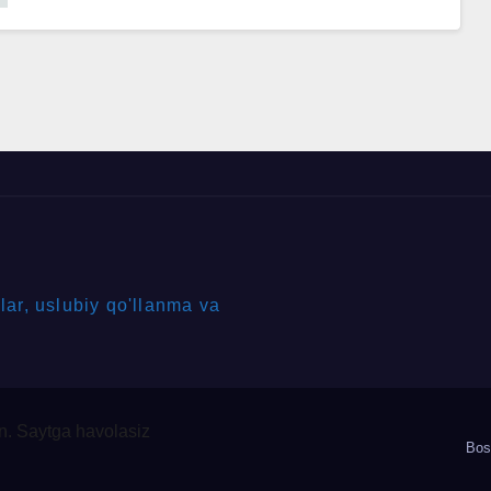
ar, uslubiy qo'llanma va
. Saytga havolasiz
Bos