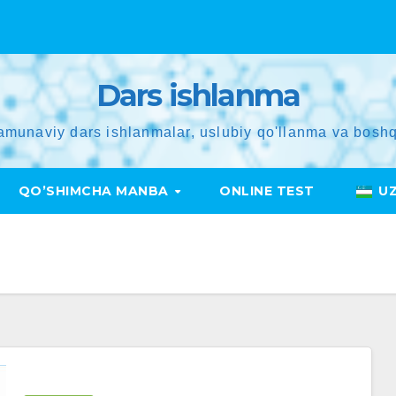
Dars ishlanma
amunaviy dars ishlanmalar, uslubiy qo'llanma va boshq
QO’SHIMCHA MANBA
ONLINE TEST
U