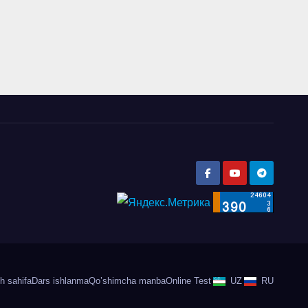
h sahifa
Dars ishlanma
Qo’shimcha manba
Online Test
UZ
RU