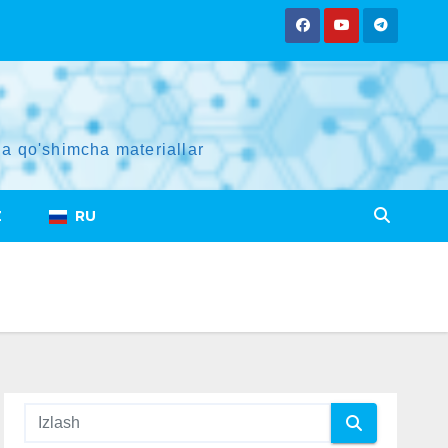
a qo'shimcha materiallar
Z
RU