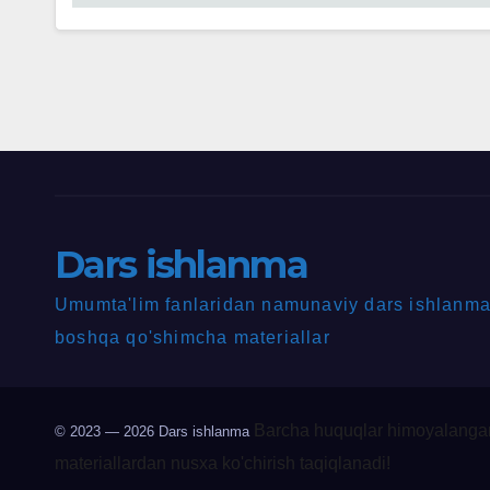
Dars ishlanma
Umumta'lim fanlaridan namunaviy dars ishlanmal
boshqa qo'shimcha materiallar
Barcha huquqlar himoyalangan
© 2023 — 2026
Dars ishlanma
materiallardan nusxa ko'chirish taqiqlanadi!