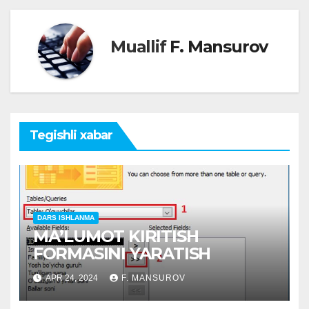
Muallif
F. Mansurov
Tegishli xabar
DARS ISHLANMA
MAʼLUMOT KIRITISH
FORMASINI YARATISH
APR 24, 2024
F. MANSUROV