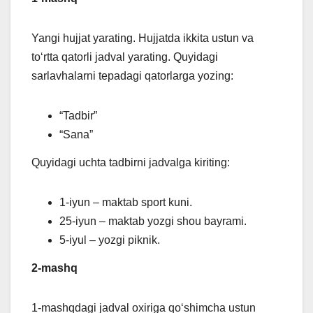
Yangi hujjat yarating. Hujjatda ikkita ustun va
to‘rtta qatorli jadval yarating. Quyidagi
sarlavhalarni tepadagi qatorlarga yozing:
“Tadbir”
“Sana”
Quyidagi uchta tadbirni jadvalga kiriting:
1-iyun – maktab sport kuni.
25-iyun – maktab yozgi shou bayrami.
5-iyul – yozgi piknik.
2-mashq
1-mashqdagi jadval oxiriga qoʻshimcha ustun