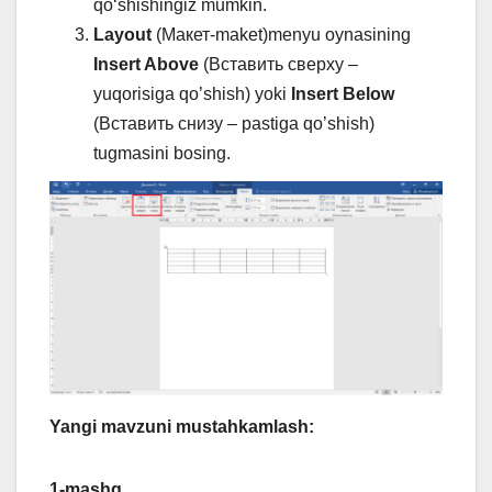
qoʻshishingiz mumkin.
Layout
(Макет-maket)menyu oynasining
Insert Above
(Вставить сверху –
yuqorisiga qo’shish) yoki
Insert Below
(Вставить снизу – pastiga qo’shish)
tugmasini bosing.
Yangi mavzuni mustahkamlash:
1-mashq