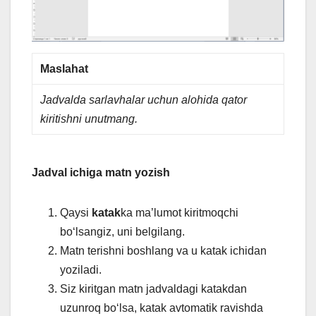
Maslahat
Jadvalda sarlavhalar uchun alohida qator
kiritishni unutmang.
Jadval ichiga matn yozish
Qaysi
katak
ka ma’lumot kiritmoqchi
bo‘lsangiz, uni belgilang.
Matn terishni boshlang va u katak ichidan
yoziladi.
Siz kiritgan matn jadvaldagi katakdan
uzunroq boʻlsa, katak avtomatik ravishda