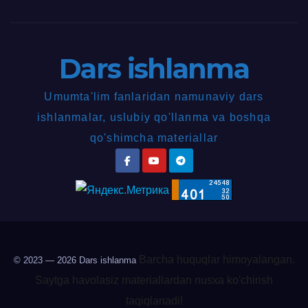
Dars ishlanma
Umumta'lim fanlaridan namunaviy dars
ishlanmalar, uslubiy qo'llanma va boshqa
qo'shimcha materiallar
Barcha huquqlar himoyalangan.
© 2023 — 2026
Dars ishlanma
Saytga havolasiz materiallardan nusxa ko'chirish
taqiqlanadi!