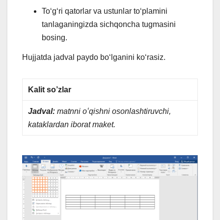
Toʻgʻri qatorlar va ustunlar toʻplamini
tanlaganingizda sichqoncha tugmasini
bosing.
Hujjatda jadval paydo boʻlganini koʻrasiz.
Kalit so’zlar
Jadval:
matnni oʻqishni osonlashtiruvchi,
kataklardan iborat maket.