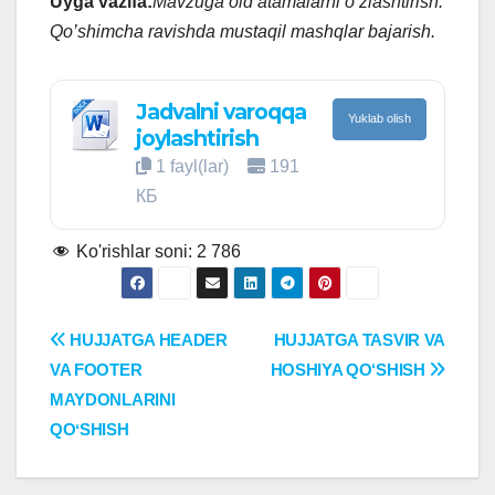
Uyga vazifa:
Mavzuga oid atamalarni o’zlashtirish.
Qo’shimcha ravishda mustaqil mashqlar bajarish.
Jadvalni varoqqa
Yuklab olish
joylashtirish
1 fayl(lar)
191
КБ
Ko'rishlar soni:
2 786
Post
HUJJATGA HEADER
HUJJATGA TASVIR VA
VA FOOTER
HOSHIYA QO‘SHISH
menyusi
MAYDONLARINI
QOʻSHISH