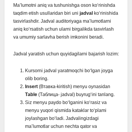
Ma’lumotni aniq va tushunishga oson ko‘rinishda
taqdim etish usullaridan biri uni
jadval
ko‘rinishida
tasvirlashdir. Jadval auditoriyaga ma’lumotlarni
aniq koʻrsatish uchun ularni birgalikda tasvirlash
va umumiy sarlavha berish imkonini beradi.
Jadval yaratish uchun quyidagilarni bajarish lozim:
Kursorni jadval yaratmoqchi boʻlgan joyga
olib boring.
Insert
(Втавка-kiritish) menyu oynasidan
Table
(Таблица- jadval) buyrug‘ini tanlang.
Siz menyu paydo boʻlganini koʻrasiz va
menyu yuqori qismida kataklar to‘plami
joylashgan bo‘ladi. Jadvalingizdagi
ma’lumotlar uchun nechta qator va