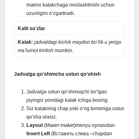
matnni katakchaga moslashtirishi uchun
uzunligini oʻzgartiradi.
Kalit so’zlar
Katak:
jadvaldagi kichik maydon boʻlib u yerga
ma’lumot kiritish mumkin.
Jadvalga qoʻshimcha ustun qoʻshish
Jadvalga ustun qoʻshmoqchi boʻlgan
joyingiz yonidagi katak ichiga bosing.
Siz katakning chap yoki oʻng tomoniga ustun
qoʻsha olasiz.
Layout
(Макет-maket)menyu oynasidan
Insert
Left
(Вставить слева –chapdan