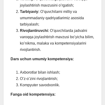
joylashtirish mavzusini o’rgatish;
Tarbiyaviy:
O’quvchilarni milliy va
umummadaniy qadriyatlarimiz asosida
tarbiyalash;
Rivojlantiruvchi:
O’quvchilarda jadvalni
varoqqa joylashtirish mavzusi bo’yicha bilim,
ko’nikma, malaka va kompetensiyalarini
rivojlantirish.
Dars uchun umumiy kompetensiya:
Axborotlar bilan ishlash;
O’z-o’zini rivojlantirish;
Kompyuter savodxonlik.
Fanga oid kompetensiya: