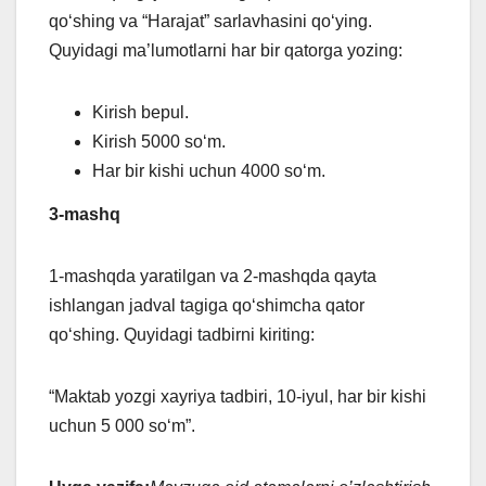
qo‘shing va “Harajat” sarlavhasini qoʻying.
Quyidagi ma’lumotlarni har bir qatorga yozing:
Kirish bepul.
Kirish 5000 so‘m.
Har bir kishi uchun 4000 so‘m.
3-mashq
1-mashqda yaratilgan va 2-mashqda qayta
ishlangan jadval tagiga qoʻshimcha qator
qoʻshing. Quyidagi tadbirni kiriting:
“Maktab yozgi xayriya tadbiri, 10-iyul, har bir kishi
uchun 5 000 so‘m”.