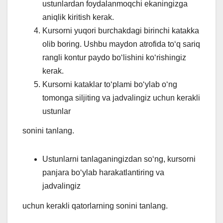
ustunlardan foydalanmoqchi ekaningizga
aniqlik kiritish kerak.
Kursorni yuqori burchakdagi birinchi katakka
olib boring. Ushbu maydon atrofida toʻq sariq
rangli kontur paydo boʻlishini koʻrishingiz
kerak.
Kursorni kataklar to‘plami boʻylab o‘ng
tomonga siljiting va jadvalingiz uchun kerakli
ustunlar
sonini tanlang.
Ustunlarni tanlaganingizdan soʻng, kursorni
panjara boʻylab harakatlantiring va
jadvalingiz
uchun kerakli qatorlarning sonini tanlang.