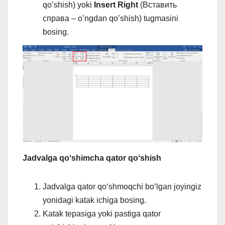
qo’shish) yoki
Insert Right
(Вставить
справа – o’ngdan qo’shish) tugmasini
bosing.
Jadvalga qoʻshimcha qator qoʻshish
Jadvalga qator qoʻshmoqchi boʻlgan joyingiz
yonidagi katak ichiga bosing.
Katak tepasiga yoki pastiga qator