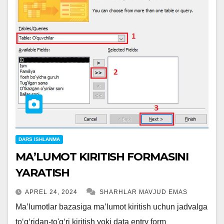
DARS ISHLANMA
MAʼLUMOT KIRITISH FORMASINI
YARATISH
APREL 24, 2024
SHARHLAR MAVJUD EMAS
Ma’lumotlar bazasiga ma’lumot kiritish uchun jadvalga
to‘g‘ridan-to'g‘ri kiritish yoki data entry form