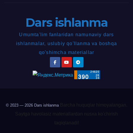
Dars ishlanma
Umumta'lim fanlaridan namunaviy dars
ishlanmalar, uslubiy qo'llanma va boshqa
qo'shimcha materiallar
Barcha huquqlar himoyalangan.
© 2023 — 2026
Dars ishlanma
Saytga havolasiz materiallardan nusxa ko'chirish
taqiqlanadi!