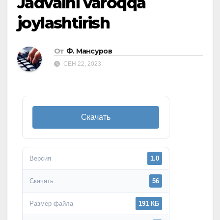
Jadvalni varoqqa
joylashtirish
От
Ф. Мансуров
СЕН 22, 2023
Скачать
Версия
1.0
Скачать
56
Размер файла
191 КБ